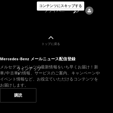
コンテンツにスキップする
プライバシーポリシー
トップに戻る
プライバシ
Mercedes-Benz メールニュース配信登録
ーポリシー
メルセデス・ベンツの最新情報をいち早くお届け！新
ラインアップ
車/中古車の情報、サービスのご案内、キャンペーンや
イベント情報など、お役立ていただけるコンテンツを
お届けします。
購読
Mercedes-Benz