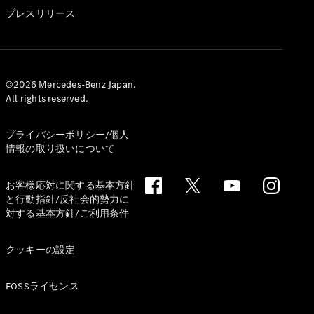
GLS
プレスリリース
G-
電気
Class
G-Class
試乗リクエ
©2026 Mercedes-Benz Japan.
All rights reserved.
スト
オンライン
ショールー
プライバシーポリシー/個人
ム
情報の取り扱いについて
Stationwagon
お客様応対に関する基本方針
と行動指針/反社会的勢力に
対する基本方針/ご利用条件
クッキーの設定
All
Stationwagon
FOSSライセンス
CLA
Shooting
New
電気