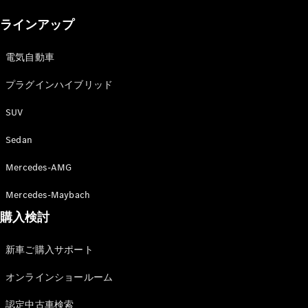
New models
ラインアップ
電気自動車モデル
プラグインハイブリッドモデル
電気自動車
プラグインハイブリッド
Sedan
SUV
Sedan
Mercedes-AMG
All Sedan
Mercedes-Maybach
CLA
購入検討
電気
Sedan
CLA
New
新車ご購入サポート
Sedan
C-Class
オンラインショールーム
Sedan
EQS
電気
認定中古車検索