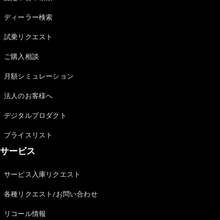
Sedan
E-Class
ディーラー検索
Sedan
S-Class
試乗リクエスト
New
Sedan
S-Class
ご購入相談
Sedan
New
Long
月額シミュレーション
Mercedes-
Maybach
New
法人のお客様へ
S-Class
デジタルプロダクト
試乗リクエ
プライスリスト
スト
サービス
オンライン
ショールー
ム
サービス入庫リクエスト
SUV
各種リクエスト/お問い合わせ
リコール情報