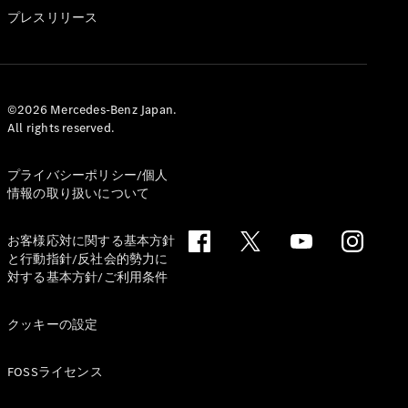
GLS
プレスリリース
G-
電気
Class
G-Class
試乗リクエ
©2026 Mercedes-Benz Japan.
All rights reserved.
スト
オンライン
ショールー
プライバシーポリシー/個人
ム
情報の取り扱いについて
Stationwagon
お客様応対に関する基本方針
と行動指針/反社会的勢力に
対する基本方針/ご利用条件
クッキーの設定
All
Stationwagon
FOSSライセンス
CLA
Shooting
New
電気