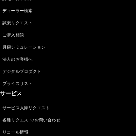
Sedan
E-Class
ディーラー検索
Sedan
S-Class
試乗リクエスト
New
Sedan
S-Class
ご購入相談
Sedan
New
Long
月額シミュレーション
Mercedes-
Maybach
New
法人のお客様へ
S-Class
デジタルプロダクト
試乗リクエ
プライスリスト
スト
サービス
オンライン
ショールー
ム
サービス入庫リクエスト
SUV
各種リクエスト/お問い合わせ
リコール情報