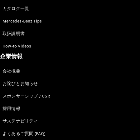
カタログ一覧
Mercedes-Benz Tips
All SUV
EQA
電気
取扱説明書
EQE
電気
SUV
How-to Videos
EQS
電気
企業情報
SUV
Mercedes-
Maybach
電気
会社概要
EQS SUV
GLA
お詫びとお知らせ
GLB
GLC
スポンサーシップ / CSR
GLC Coupé
GLE
採用情報
GLE Coupé
サステナビリティ
GLS
Mercedes-
よくあるご質問 (FAQ)
Maybach