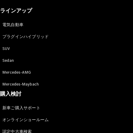
New models
ラインアップ
電気自動車モデル
プラグインハイブリッドモデル
電気自動車
プラグインハイブリッド
Sedan
SUV
Sedan
Mercedes-AMG
All Sedan
Mercedes-Maybach
CLA
購入検討
電気
Sedan
CLA
New
新車ご購入サポート
Sedan
C-Class
オンラインショールーム
Sedan
EQS
電気
認定中古車検索