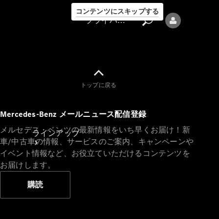
コンテンツにスキップする
プライバシーポリシー
トップに戻る
プライバシ
Mercedes-Benz メールニュース配信登録
ーポリシー
メルセデス・ベンツの最新情報をいち早くお届け！新
ラインアップ
車/中古車の情報、サービスのご案内、キャンペーンや
イベント情報など、お役立ていただけるコンテンツを
お届けします。
購読
Mercedes-Benz