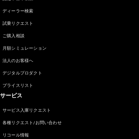
Sedan
E-Class
ディーラー検索
Sedan
S-Class
試乗リクエスト
New
Sedan
S-Class
ご購入相談
Sedan
New
Long
月額シミュレーション
Mercedes-
Maybach
New
法人のお客様へ
S-Class
デジタルプロダクト
試乗リクエ
プライスリスト
スト
サービス
オンライン
ショールー
ム
サービス入庫リクエスト
SUV
各種リクエスト/お問い合わせ
リコール情報