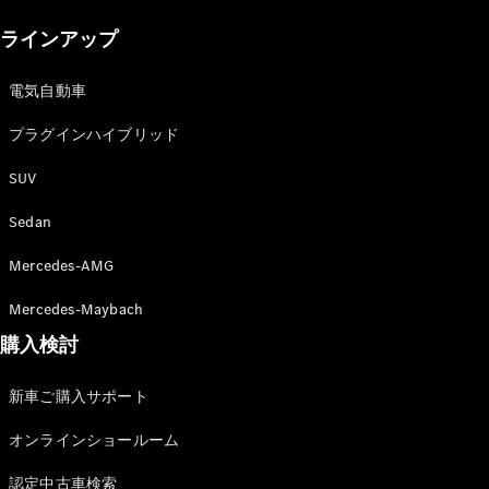
New models
ラインアップ
電気自動車モデル
プラグインハイブリッドモデル
電気自動車
プラグインハイブリッド
Sedan
SUV
Sedan
Mercedes-AMG
All Sedan
Mercedes-Maybach
CLA
購入検討
電気
Sedan
CLA
New
新車ご購入サポート
Sedan
C-Class
オンラインショールーム
Sedan
EQS
電気
認定中古車検索