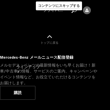
コンテンツにスキップする
プライバシーポリシー
トップに戻る
プライバシ
Mercedes-Benz メールニュース配信登録
ーポリシー
メルセデス・ベンツの最新情報をいち早くお届け！新
ラインアップ
車/中古車の情報、サービスのご案内、キャンペーンや
イベント情報など、お役立ていただけるコンテンツを
お届けします。
購読
Mercedes-Benz