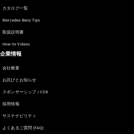
カタログ一覧
Mercedes-Benz Tips
All SUV
EQA
電気
取扱説明書
EQE
電気
SUV
How-to Videos
EQS
電気
企業情報
SUV
Mercedes-
Maybach
電気
会社概要
EQS SUV
GLA
お詫びとお知らせ
GLB
GLC
スポンサーシップ / CSR
GLC Coupé
GLE
採用情報
GLE Coupé
サステナビリティ
GLS
Mercedes-
よくあるご質問 (FAQ)
Maybach