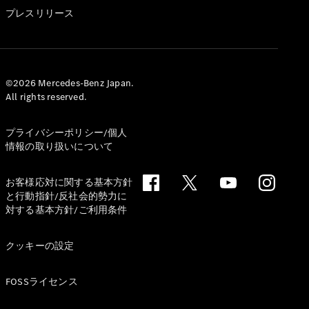
GLS
プレスリリース
G-
電気
Class
G-Class
試乗リクエ
©2026 Mercedes-Benz Japan.
All rights reserved.
スト
オンライン
ショールー
プライバシーポリシー/個人
ム
情報の取り扱いについて
Stationwagon
お客様応対に関する基本方針
と行動指針/反社会的勢力に
対する基本方針/ご利用条件
クッキーの設定
All
Stationwagon
FOSSライセンス
CLA
Shooting
New
電気