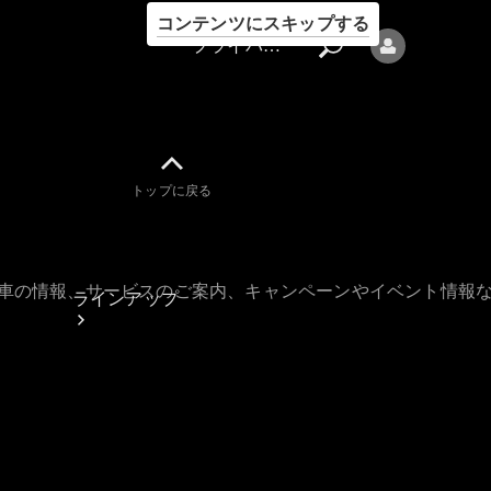
コンテンツにスキップする
プライバシーポリシー
トップに戻る
プライバシ
ーポリシー
古車の情報、サービスのご案内、キャンペーンやイベント情報
ラインアップ
Mercedes-Benz