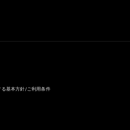
GLS
G-
電気
Class
G-Class
試乗リクエ
スト
オンライン
ショールー
ム
Stationwagon
する基本方針/ご利用条件
All
Stationwagon
CLA
Shooting
New
電気