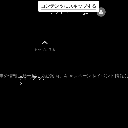
コンテンツにスキップする
プライバシーポリシー
トップに戻る
プライバシ
ーポリシー
古車の情報、サービスのご案内、キャンペーンやイベント情報
ラインアップ
Mercedes-Benz