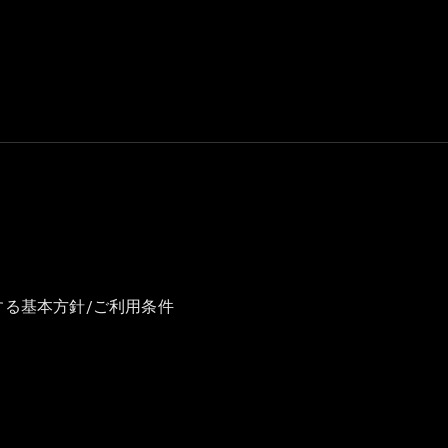
GLS
G-
電気
Class
G-Class
試乗リクエ
スト
オンライン
ショールー
ム
Stationwagon
する基本方針/ご利用条件
All
Stationwagon
CLA
Shooting
New
電気