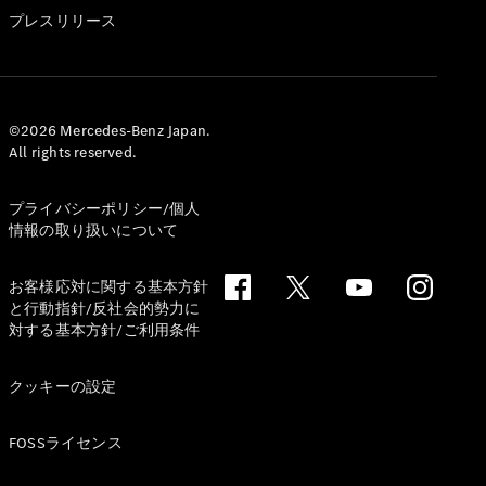
GLS
プレスリリース
G-
電気
Class
G-Class
試乗リクエ
©2026 Mercedes-Benz Japan.
All rights reserved.
スト
オンライン
ショールー
プライバシーポリシー/個人
ム
情報の取り扱いについて
Stationwagon
お客様応対に関する基本方針
と行動指針/反社会的勢力に
対する基本方針/ご利用条件
クッキーの設定
All
Stationwagon
FOSSライセンス
CLA
Shooting
New
電気