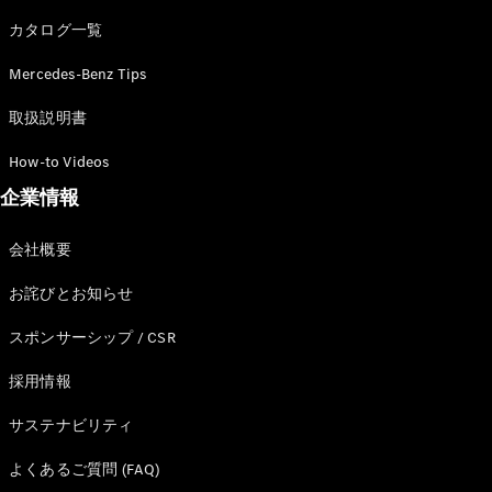
カタログ一覧
Mercedes-Benz Tips
All SUV
EQA
電気
取扱説明書
EQE
電気
SUV
How-to Videos
EQS
電気
企業情報
SUV
Mercedes-
Maybach
電気
会社概要
EQS SUV
GLA
お詫びとお知らせ
GLB
GLC
スポンサーシップ / CSR
GLC Coupé
GLE
採用情報
GLE Coupé
サステナビリティ
GLS
Mercedes-
よくあるご質問 (FAQ)
Maybach