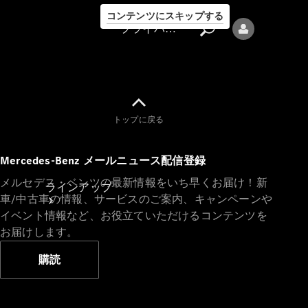
コンテンツにスキップする
プライバシーポリシー
トップに戻る
プライバシ
Mercedes-Benz メールニュース配信登録
ーポリシー
メルセデス・ベンツの最新情報をいち早くお届け！新
ラインアップ
車/中古車の情報、サービスのご案内、キャンペーンや
イベント情報など、お役立ていただけるコンテンツを
お届けします。
購読
Mercedes-Benz