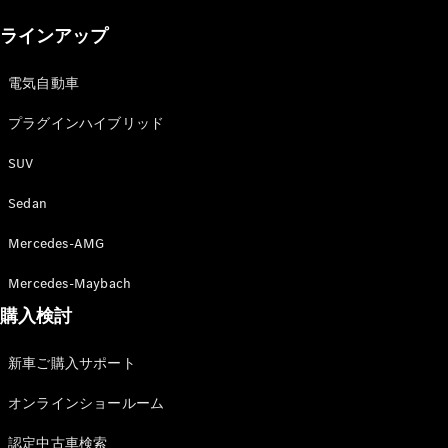
New models
ラインアップ
電気自動車モデル
プラグインハイブリッドモデル
電気自動車
プラグインハイブリッド
Sedan
SUV
Sedan
Mercedes-AMG
All Sedan
Mercedes-Maybach
CLA
購入検討
電気
Sedan
CLA
New
新車ご購入サポート
Sedan
C-Class
オンラインショールーム
Sedan
EQS
電気
認定中古車検索