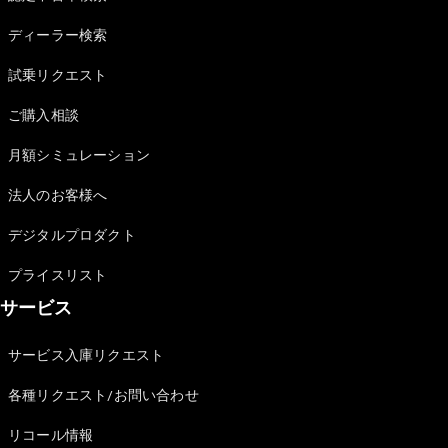
Sedan
E-Class
ディーラー検索
Sedan
S-Class
試乗リクエスト
New
Sedan
S-Class
ご購入相談
Sedan
New
Long
月額シミュレーション
Mercedes-
Maybach
New
法人のお客様へ
S-Class
デジタルプロダクト
試乗リクエ
プライスリスト
スト
サービス
オンライン
ショールー
ム
サービス入庫リクエスト
SUV
各種リクエスト/お問い合わせ
リコール情報