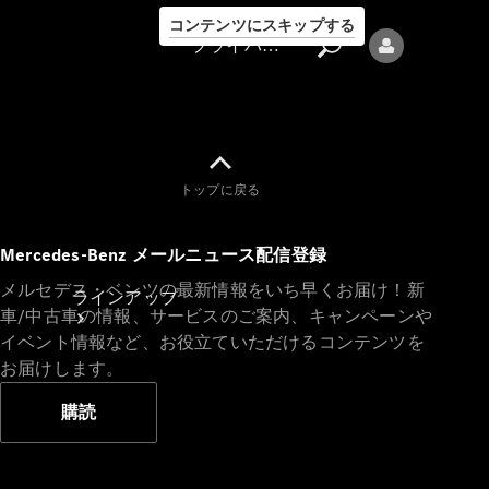
コンテンツにスキップする
プライバシーポリシー
トップに戻る
プライバシ
Mercedes-Benz メールニュース配信登録
ーポリシー
メルセデス・ベンツの最新情報をいち早くお届け！新
ラインアップ
車/中古車の情報、サービスのご案内、キャンペーンや
イベント情報など、お役立ていただけるコンテンツを
お届けします。
購読
Mercedes-Benz