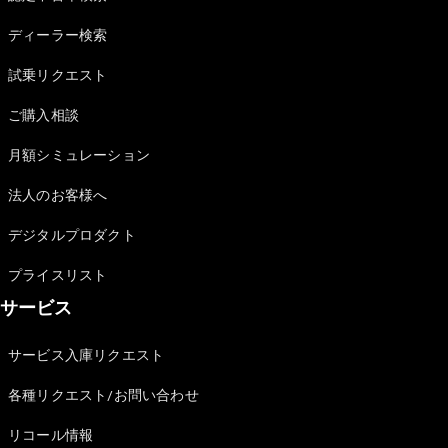
Sedan
E-Class
ディーラー検索
Sedan
S-Class
試乗リクエスト
New
Sedan
S-Class
ご購入相談
Sedan
New
Long
月額シミュレーション
Mercedes-
Maybach
New
法人のお客様へ
S-Class
デジタルプロダクト
試乗リクエ
プライスリスト
スト
サービス
オンライン
ショールー
ム
サービス入庫リクエスト
SUV
各種リクエスト/お問い合わせ
リコール情報