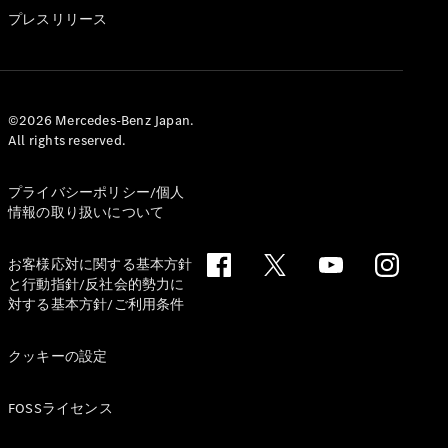
GLS
プレスリリース
G-
電気
Class
G-Class
試乗リクエ
©2026 Mercedes-Benz Japan.
All rights reserved.
スト
オンライン
ショールー
プライバシーポリシー/個人
ム
情報の取り扱いについて
Stationwagon
お客様応対に関する基本方針
と行動指針/反社会的勢力に
対する基本方針/ご利用条件
クッキーの設定
All
Stationwagon
FOSSライセンス
CLA
Shooting
New
電気