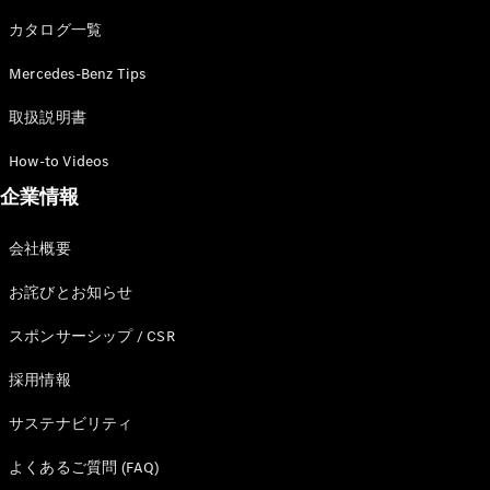
カタログ一覧
Mercedes-Benz Tips
All SUV
EQA
電気
取扱説明書
EQE
電気
SUV
How-to Videos
EQS
電気
企業情報
SUV
Mercedes-
Maybach
電気
会社概要
EQS SUV
GLA
お詫びとお知らせ
GLB
GLC
スポンサーシップ / CSR
GLC Coupé
GLE
採用情報
GLE Coupé
サステナビリティ
GLS
Mercedes-
よくあるご質問 (FAQ)
Maybach