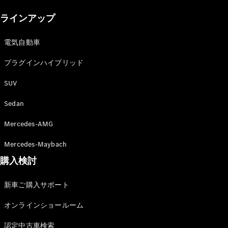
New models
ラインアップ
電気自動車モデル
プラグインハイブリッドモデル
電気自動車
プラグインハイブリッド
Sedan
SUV
Sedan
Mercedes-AMG
All Sedan
Mercedes-Maybach
CLA
購入検討
電気
Sedan
CLA
New
新車ご購入サポート
Sedan
C-Class
オンラインショールーム
Sedan
EQS
電気
認定中古車検索