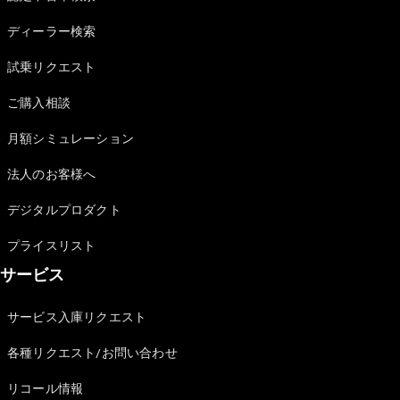
Sedan
E-Class
ディーラー検索
Sedan
S-Class
試乗リクエスト
New
Sedan
S-Class
ご購入相談
Sedan
New
Long
月額シミュレーション
Mercedes-
Maybach
New
法人のお客様へ
S-Class
デジタルプロダクト
試乗リクエ
プライスリスト
スト
サービス
オンライン
ショールー
ム
サービス入庫リクエスト
SUV
各種リクエスト/お問い合わせ
リコール情報