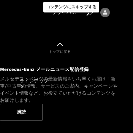
コンテンツにスキップする
プライバシーポリシー
トップに戻る
プライバシ
Mercedes-Benz メールニュース配信登録
ーポリシー
メルセデス・ベンツの最新情報をいち早くお届け！新
ラインアップ
車/中古車の情報、サービスのご案内、キャンペーンや
イベント情報など、お役立ていただけるコンテンツを
お届けします。
購読
Mercedes-Benz