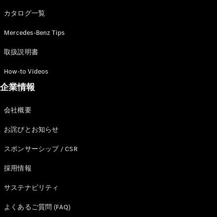
カタログ一覧
Mercedes-Benz Tips
All SUV
EQA
電気
取扱説明書
EQE
電気
SUV
How-to Videos
EQS
電気
企業情報
SUV
Mercedes-
Maybach
電気
会社概要
EQS SUV
GLA
お詫びとお知らせ
GLB
GLC
スポンサーシップ / CSR
GLC Coupé
GLE
採用情報
GLE Coupé
サステナビリティ
GLS
Mercedes-
よくあるご質問 (FAQ)
Maybach