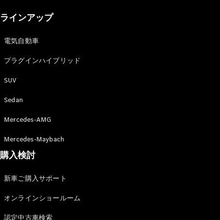
New models
ラインアップ
電気自動車モデル
プラグインハイブリッドモデル
電気自動車
プラグインハイブリッド
Sedan
SUV
Sedan
Mercedes-AMG
All Sedan
Mercedes-Maybach
CLA
購入検討
電気
Sedan
CLA
New
新車ご購入サポート
Sedan
C-Class
オンラインショールーム
Sedan
EQS
電気
認定中古車検索