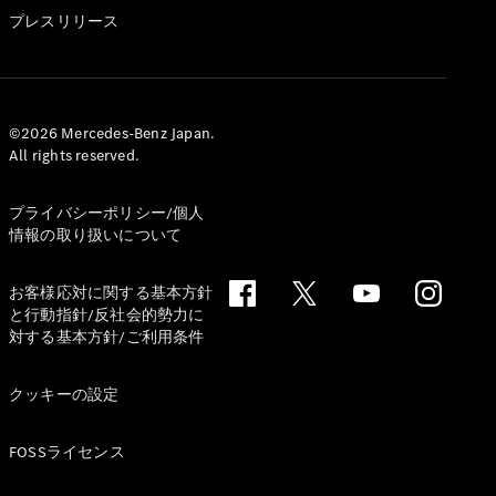
GLS
プレスリリース
G-
電気
Class
G-Class
試乗リクエ
©2026 Mercedes-Benz Japan.
All rights reserved.
スト
オンライン
ショールー
プライバシーポリシー/個人
ム
情報の取り扱いについて
Stationwagon
お客様応対に関する基本方針
と行動指針/反社会的勢力に
対する基本方針/ご利用条件
クッキーの設定
All
Stationwagon
FOSSライセンス
CLA
Shooting
New
電気