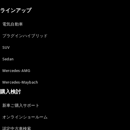
New models
ラインアップ
電気自動車モデル
プラグインハイブリッドモデル
電気自動車
プラグインハイブリッド
Sedan
SUV
Sedan
Mercedes-AMG
All Sedan
Mercedes-Maybach
CLA
購入検討
電気
Sedan
CLA
New
新車ご購入サポート
Sedan
C-Class
オンラインショールーム
Sedan
EQS
電気
認定中古車検索