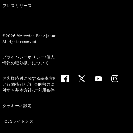
GLS
プレスリリース
G-
電気
Class
G-Class
試乗リクエ
©2026 Mercedes-Benz Japan.
All rights reserved.
スト
オンライン
ショールー
プライバシーポリシー/個人
ム
情報の取り扱いについて
Stationwagon
お客様応対に関する基本方針
と行動指針/反社会的勢力に
対する基本方針/ご利用条件
クッキーの設定
All
Stationwagon
FOSSライセンス
CLA
Shooting
New
電気