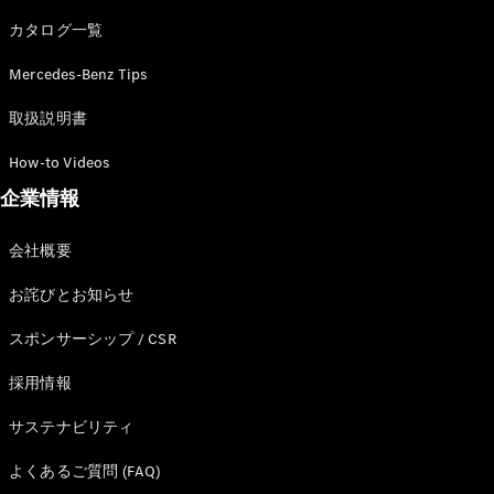
カタログ一覧
Mercedes-Benz Tips
All SUV
EQA
電気
取扱説明書
EQE
電気
SUV
How-to Videos
EQS
電気
企業情報
SUV
Mercedes-
Maybach
電気
会社概要
EQS SUV
GLA
お詫びとお知らせ
GLB
GLC
スポンサーシップ / CSR
GLC Coupé
GLE
採用情報
GLE Coupé
サステナビリティ
GLS
Mercedes-
よくあるご質問 (FAQ)
Maybach