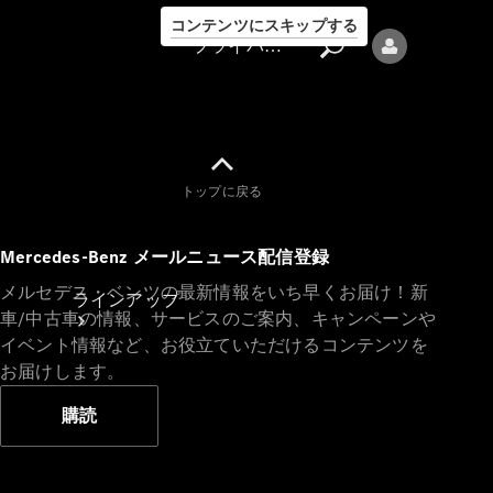
コンテンツにスキップする
プライバシーポリシー
トップに戻る
プライバシ
Mercedes-Benz メールニュース配信登録
ーポリシー
メルセデス・ベンツの最新情報をいち早くお届け！新
ラインアップ
車/中古車の情報、サービスのご案内、キャンペーンや
イベント情報など、お役立ていただけるコンテンツを
お届けします。
購読
Mercedes-Benz