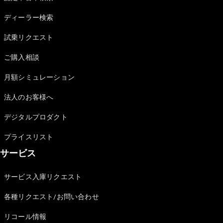
Sedan
E-Class
ディーラー検索
Sedan
S-Class
試乗リクエスト
New
Sedan
S-Class
ご購入相談
Sedan
New
Long
月額シミュレーション
Mercedes-
Maybach
New
法人のお客様へ
S-Class
デジタルプロダクト
試乗リクエ
プライスリスト
スト
サービス
オンライン
ショールー
ム
サービス入庫リクエスト
SUV
各種リクエスト/お問い合わせ
リコール情報