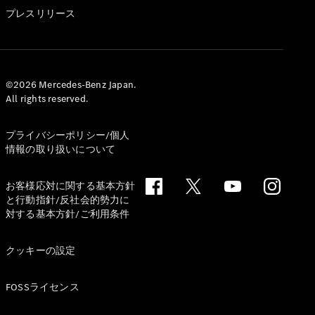
GLS
プレスリリース
G-
電気
Class
G-Class
試乗リクエ
©2026 Mercedes-Benz Japan.
All rights reserved.
スト
オンライン
ショールー
プライバシーポリシー/個人
ム
情報の取り扱いについて
Stationwagon
お客様応対に関する基本方針
と行動指針/反社会的勢力に
対する基本方針/ご利用条件
クッキーの設定
All
Stationwagon
FOSSライセンス
CLA
Shooting
New
電気