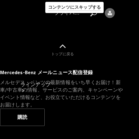
コンテンツにスキップする
プライバシーポリシー
トップに戻る
プライバシ
Mercedes-Benz メールニュース配信登録
ーポリシー
メルセデス・ベンツの最新情報をいち早くお届け！新
ラインアップ
車/中古車の情報、サービスのご案内、キャンペーンや
イベント情報など、お役立ていただけるコンテンツを
お届けします。
購読
Mercedes-Benz