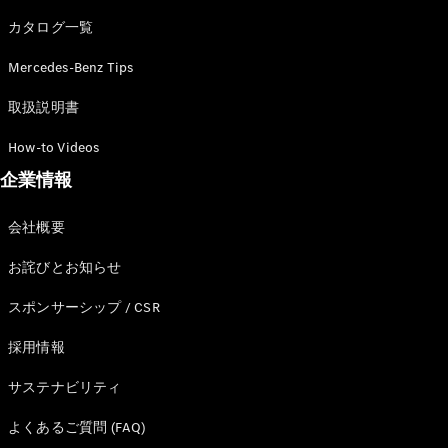
カタログ一覧
Mercedes-Benz Tips
All SUV
EQA
電気
取扱説明書
EQE
電気
SUV
How-to Videos
EQS
電気
企業情報
SUV
Mercedes-
Maybach
電気
会社概要
EQS SUV
GLA
お詫びとお知らせ
GLB
GLC
スポンサーシップ / CSR
GLC Coupé
GLE
採用情報
GLE Coupé
サステナビリティ
GLS
Mercedes-
よくあるご質問 (FAQ)
Maybach