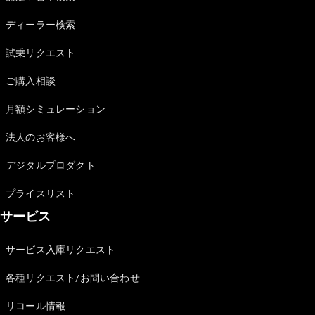
Sedan
E-Class
ディーラー検索
Sedan
S-Class
試乗リクエスト
New
Sedan
S-Class
ご購入相談
Sedan
New
Long
月額シミュレーション
Mercedes-
Maybach
New
法人のお客様へ
S-Class
デジタルプロダクト
試乗リクエ
プライスリスト
スト
サービス
オンライン
ショールー
ム
サービス入庫リクエスト
SUV
各種リクエスト/お問い合わせ
リコール情報