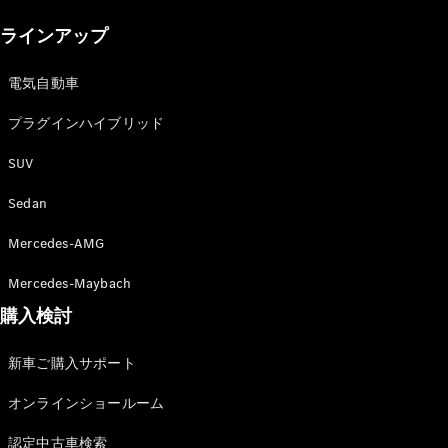
New models
ラインアップ
電気自動車モデル
プラグインハイブリッドモデル
電気自動車
プラグインハイブリッド
Sedan
SUV
Sedan
Mercedes-AMG
All Sedan
Mercedes-Maybach
CLA
購入検討
電気
Sedan
CLA
New
新車ご購入サポート
Sedan
C-Class
オンラインショールーム
Sedan
EQS
電気
認定中古車検索