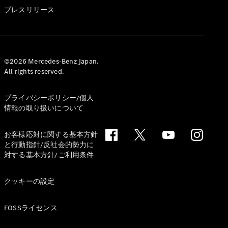
GLS
プレスリリース
G-
電気
Class
G-Class
試乗リクエ
©2026 Mercedes-Benz Japan.
All rights reserved.
スト
オンライン
ショールー
プライバシーポリシー/個人
ム
情報の取り扱いについて
Stationwagon
お客様応対に関する基本方針
と行動指針/反社会的勢力に
対する基本方針/ご利用条件
クッキーの設定
All
Stationwagon
FOSSライセンス
CLA
Shooting
New
電気