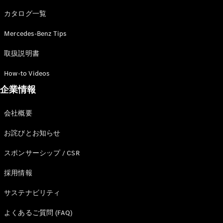
カタログ一覧
Mercedes-Benz Tips
All SUV
EQA
電気
取扱説明書
EQE
電気
SUV
How-to Videos
EQS
電気
企業情報
SUV
Mercedes-
Maybach
電気
会社概要
EQS SUV
GLA
お詫びとお知らせ
GLB
GLC
スポンサーシップ / CSR
GLC Coupé
GLE
採用情報
GLE Coupé
サステナビリティ
GLS
Mercedes-
よくあるご質問 (FAQ)
Maybach