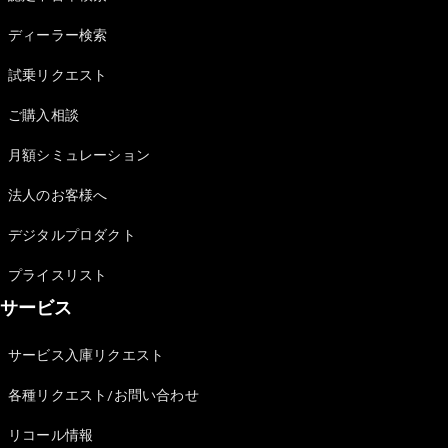
Sedan
E-Class
ディーラー検索
Sedan
S-Class
試乗リクエスト
New
Sedan
S-Class
ご購入相談
Sedan
New
Long
月額シミュレーション
Mercedes-
Maybach
New
法人のお客様へ
S-Class
デジタルプロダクト
試乗リクエ
プライスリスト
スト
サービス
オンライン
ショールー
ム
サービス入庫リクエスト
SUV
各種リクエスト/お問い合わせ
リコール情報