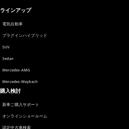
New models
ラインアップ
電気自動車モデル
プラグインハイブリッドモデル
電気自動車
プラグインハイブリッド
Sedan
SUV
Sedan
Mercedes-AMG
All Sedan
Mercedes-Maybach
CLA
購入検討
電気
Sedan
CLA
New
新車ご購入サポート
Sedan
C-Class
オンラインショールーム
Sedan
EQS
電気
認定中古車検索