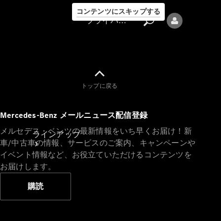
コンテンツにスキップする
プライバシーポリシー
トップに戻る
プライバシ
Mercedes-Benz メールニュース配信登録
ーポリシー
メルセデス・ベンツの最新情報をいち早くお届け！新
ラインアップ
車/中古車の情報、サービスのご案内、キャンペーンや
イベント情報など、お役立ていただけるコンテンツを
お届けします。
購読
Mercedes-Benz