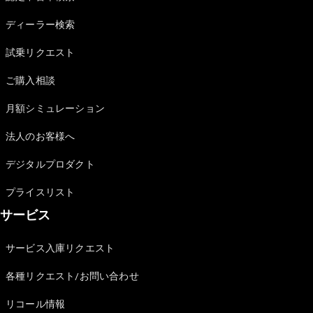
Sedan
E-Class
ディーラー検索
Sedan
S-Class
試乗リクエスト
New
Sedan
S-Class
ご購入相談
Sedan
New
Long
月額シミュレーション
Mercedes-
Maybach
New
法人のお客様へ
S-Class
デジタルプロダクト
試乗リクエ
プライスリスト
スト
サービス
オンライン
ショールー
ム
サービス入庫リクエスト
SUV
各種リクエスト/お問い合わせ
リコール情報