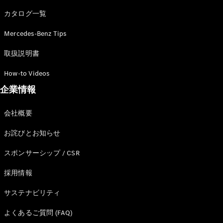
カタログ一覧
Mercedes-Benz Tips
All SUV
EQA
電気
取扱説明書
EQE
電気
SUV
How-to Videos
EQS
電気
企業情報
SUV
Mercedes-
Maybach
電気
会社概要
EQS SUV
GLA
お詫びとお知らせ
GLB
GLC
スポンサーシップ / CSR
GLC Coupé
GLE
採用情報
GLE Coupé
サステナビリティ
GLS
Mercedes-
よくあるご質問 (FAQ)
Maybach