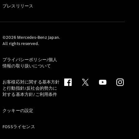
GLS
プレスリリース
G-
電気
Class
G-Class
試乗リクエ
©2026 Mercedes-Benz Japan.
All rights reserved.
スト
オンライン
ショールー
プライバシーポリシー/個人
ム
情報の取り扱いについて
Stationwagon
お客様応対に関する基本方針
と行動指針/反社会的勢力に
対する基本方針/ご利用条件
クッキーの設定
All
Stationwagon
FOSSライセンス
CLA
Shooting
New
電気