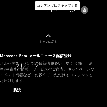
コンテンツにスキップする
プライバシーポリシー
トップに戻る
プライバシ
Mercedes-Benz メールニュース配信登録
ーポリシー
メルセデス・ベンツの最新情報をいち早くお届け！新
ラインアップ
車/中古車の情報、サービスのご案内、キャンペーンや
イベント情報など、お役立ていただけるコンテンツを
お届けします。
購読
Mercedes-Benz