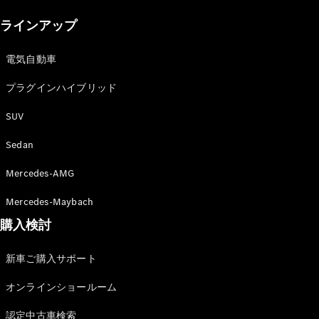
New models
ラインアップ
電気自動車モデル
プラグインハイブリッドモデル
電気自動車
プラグインハイブリッド
Sedan
SUV
Sedan
Mercedes-AMG
All Sedan
Mercedes-Maybach
CLA
購入検討
電気
Sedan
CLA
New
新車ご購入サポート
Sedan
C-Class
オンラインショールーム
Sedan
EQS
電気
認定中古車検索