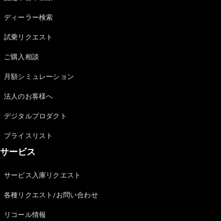
Sedan
E-Class
ディーラー検索
Sedan
S-Class
試乗リクエスト
New
Sedan
S-Class
ご購入相談
Sedan
New
Long
月額シミュレーション
Mercedes-
Maybach
New
法人のお客様へ
S-Class
デジタルプロダクト
試乗リクエ
プライスリスト
スト
サービス
オンライン
ショールー
ム
サービス入庫リクエスト
SUV
各種リクエスト/お問い合わせ
リコール情報