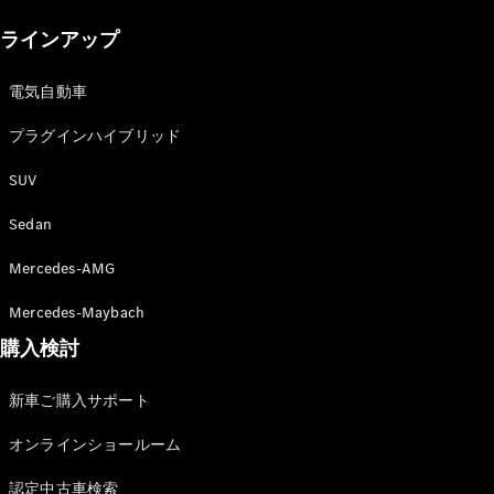
New models
ラインアップ
電気自動車モデル
プラグインハイブリッドモデル
電気自動車
プラグインハイブリッド
Sedan
SUV
Sedan
Mercedes-AMG
All Sedan
Mercedes-Maybach
CLA
購入検討
電気
Sedan
CLA
New
新車ご購入サポート
Sedan
C-Class
オンラインショールーム
Sedan
EQS
電気
認定中古車検索