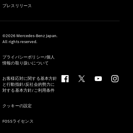
GLS
プレスリリース
G-
電気
Class
G-Class
試乗リクエ
©2026 Mercedes-Benz Japan.
All rights reserved.
スト
オンライン
ショールー
プライバシーポリシー/個人
ム
情報の取り扱いについて
Stationwagon
お客様応対に関する基本方針
と行動指針/反社会的勢力に
対する基本方針/ご利用条件
クッキーの設定
All
Stationwagon
FOSSライセンス
CLA
Shooting
New
電気