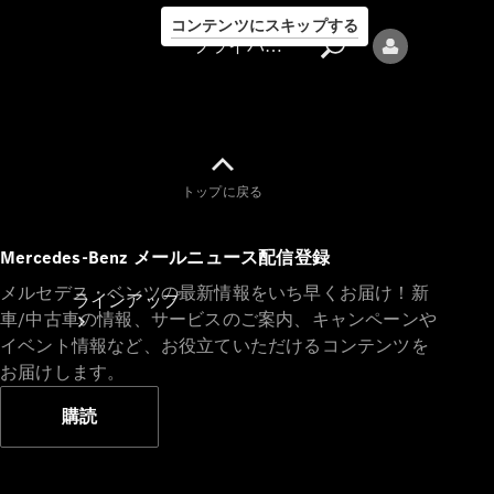
コンテンツにスキップする
プライバシーポリシー
トップに戻る
プライバシ
Mercedes-Benz メールニュース配信登録
ーポリシー
メルセデス・ベンツの最新情報をいち早くお届け！新
ラインアップ
車/中古車の情報、サービスのご案内、キャンペーンや
イベント情報など、お役立ていただけるコンテンツを
お届けします。
購読
Mercedes-Benz