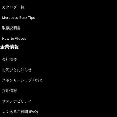
カタログ一覧
Mercedes-Benz Tips
All SUV
EQA
電気
取扱説明書
EQE
電気
SUV
How-to Videos
EQS
電気
企業情報
SUV
Mercedes-
Maybach
電気
会社概要
EQS SUV
GLA
お詫びとお知らせ
GLB
GLC
スポンサーシップ / CSR
GLC Coupé
GLE
採用情報
GLE Coupé
サステナビリティ
GLS
Mercedes-
よくあるご質問 (FAQ)
Maybach