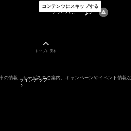
コンテンツにスキップする
プライバシーポリシー
トップに戻る
プライバシ
ーポリシー
古車の情報、サービスのご案内、キャンペーンやイベント情報
ラインアップ
Mercedes-Benz