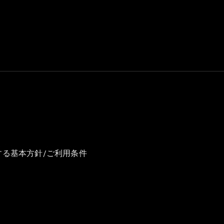
GLS
G-
電気
Class
G-Class
試乗リクエ
スト
オンライン
ショールー
ム
Stationwagon
する基本方針/ご利用条件
All
Stationwagon
CLA
Shooting
New
電気