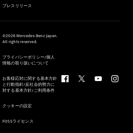
GLS
プレスリリース
G-
電気
Class
G-Class
試乗リクエ
©2026 Mercedes-Benz Japan.
All rights reserved.
スト
オンライン
ショールー
プライバシーポリシー/個人
ム
情報の取り扱いについて
Stationwagon
お客様応対に関する基本方針
と行動指針/反社会的勢力に
対する基本方針/ご利用条件
クッキーの設定
All
Stationwagon
FOSSライセンス
CLA
Shooting
New
電気