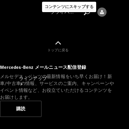
コンテンツにスキップする
プライバシーポリシー
トップに戻る
プライバシ
Mercedes-Benz メールニュース配信登録
ーポリシー
メルセデス・ベンツの最新情報をいち早くお届け！新
ラインアップ
車/中古車の情報、サービスのご案内、キャンペーンや
イベント情報など、お役立ていただけるコンテンツを
お届けします。
購読
Mercedes-Benz