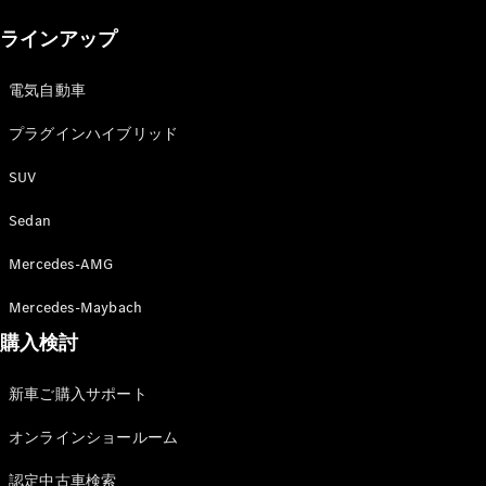
New models
ラインアップ
電気自動車モデル
プラグインハイブリッドモデル
電気自動車
プラグインハイブリッド
Sedan
SUV
Sedan
Mercedes-AMG
All Sedan
Mercedes-Maybach
CLA
購入検討
電気
Sedan
CLA
New
新車ご購入サポート
Sedan
C-Class
オンラインショールーム
Sedan
EQS
電気
認定中古車検索