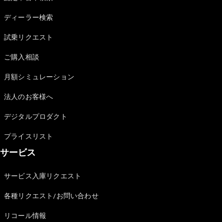
Sedan
E-Class
ディーラー検索
Sedan
S-Class
試乗リクエスト
New
Sedan
S-Class
ご購入相談
Sedan
New
Long
月額シミュレーション
Mercedes-
Maybach
New
法人のお客様へ
S-Class
デジタルプロダクト
試乗リクエ
プライスリスト
スト
サービス
オンライン
ショールー
ム
サービス入庫リクエスト
SUV
各種リクエスト/お問い合わせ
リコール情報