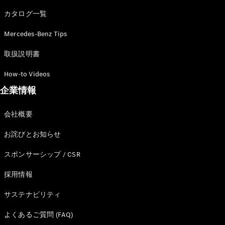
カタログ一覧
Mercedes-Benz Tips
All SUV
EQA
電気
取扱説明書
EQE
電気
SUV
How-to Videos
EQS
電気
企業情報
SUV
Mercedes-
Maybach
電気
会社概要
EQS SUV
GLA
お詫びとお知らせ
GLB
GLC
スポンサーシップ / CSR
GLC Coupé
GLE
採用情報
GLE Coupé
サステナビリティ
GLS
Mercedes-
よくあるご質問 (FAQ)
Maybach