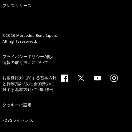
GLS
プレスリリース
G-
電気
Class
G-Class
試乗リクエ
©2026 Mercedes-Benz Japan.
All rights reserved.
スト
オンライン
ショールー
プライバシーポリシー/個人
ム
情報の取り扱いについて
Stationwagon
お客様応対に関する基本方針
と行動指針/反社会的勢力に
対する基本方針/ご利用条件
クッキーの設定
All
Stationwagon
FOSSライセンス
CLA
Shooting
New
電気