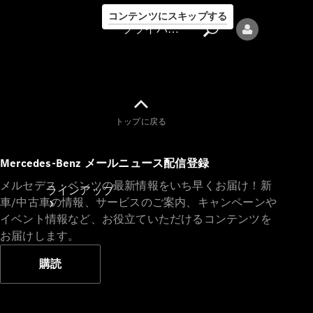
コンテンツにスキップする
プライバシーポリシー
トップに戻る
プライバシ
Mercedes-Benz メールニュース配信登録
ーポリシー
メルセデス・ベンツの最新情報をいち早くお届け！新
ラインアップ
車/中古車の情報、サービスのご案内、キャンペーンや
イベント情報など、お役立ていただけるコンテンツを
お届けします。
購読
Mercedes-Benz