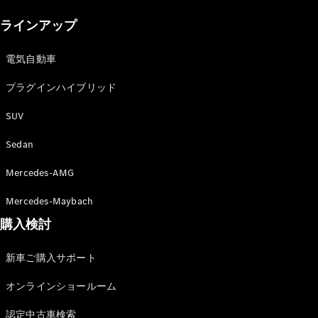
New models
ラインアップ
電気自動車モデル
プラグインハイブリッドモデル
電気自動車
プラグインハイブリッド
Sedan
SUV
Sedan
Mercedes-AMG
All Sedan
Mercedes-Maybach
CLA
購入検討
電気
Sedan
CLA
New
新車ご購入サポート
Sedan
C-Class
オンラインショールーム
Sedan
EQS
電気
認定中古車検索