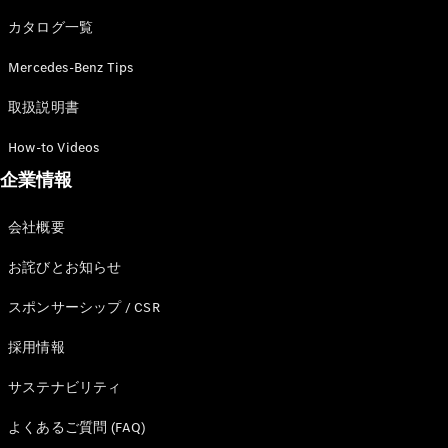
カタログ一覧
Mercedes-Benz Tips
All SUV
EQA
電気
取扱説明書
EQE
電気
SUV
How-to Videos
EQS
電気
企業情報
SUV
Mercedes-
Maybach
電気
会社概要
EQS SUV
GLA
お詫びとお知らせ
GLB
GLC
スポンサーシップ / CSR
GLC Coupé
GLE
採用情報
GLE Coupé
サステナビリティ
GLS
Mercedes-
よくあるご質問 (FAQ)
Maybach