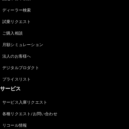
Sedan
E-Class
ディーラー検索
Sedan
S-Class
試乗リクエスト
New
Sedan
S-Class
ご購入相談
Sedan
New
Long
月額シミュレーション
Mercedes-
Maybach
New
法人のお客様へ
S-Class
デジタルプロダクト
試乗リクエ
プライスリスト
スト
サービス
オンライン
ショールー
ム
サービス入庫リクエスト
SUV
各種リクエスト/お問い合わせ
リコール情報