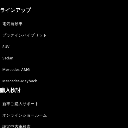
New models
ラインアップ
電気自動車モデル
プラグインハイブリッドモデル
電気自動車
プラグインハイブリッド
Sedan
SUV
Sedan
Mercedes-AMG
All Sedan
Mercedes-Maybach
CLA
購入検討
電気
Sedan
CLA
New
新車ご購入サポート
Sedan
C-Class
オンラインショールーム
Sedan
EQS
電気
認定中古車検索