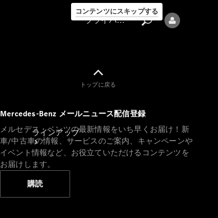
コンテンツにスキップする
プライバシーポリシー
トップに戻る
プライバシ
Mercedes-Benz メールニュース配信登録
ーポリシー
メルセデス・ベンツの最新情報をいち早くお届け！新
ラインアップ
車/中古車の情報、サービスのご案内、キャンペーンや
イベント情報など、お役立ていただけるコンテンツを
お届けします。
購読
Mercedes-Benz