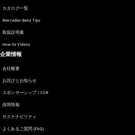
カタログ一覧
Mercedes-Benz Tips
All SUV
EQA
電気
取扱説明書
EQE
電気
SUV
How-to Videos
EQS
電気
企業情報
SUV
Mercedes-
Maybach
電気
会社概要
EQS SUV
GLA
お詫びとお知らせ
GLB
GLC
スポンサーシップ / CSR
GLC Coupé
GLE
採用情報
GLE Coupé
サステナビリティ
GLS
Mercedes-
よくあるご質問 (FAQ)
Maybach