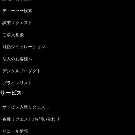
Sedan
E-Class
ディーラー検索
Sedan
S-Class
試乗リクエスト
New
Sedan
S-Class
ご購入相談
Sedan
New
Long
月額シミュレーション
Mercedes-
Maybach
New
法人のお客様へ
S-Class
デジタルプロダクト
試乗リクエ
プライスリスト
スト
サービス
オンライン
ショールー
ム
サービス入庫リクエスト
SUV
各種リクエスト/お問い合わせ
リコール情報