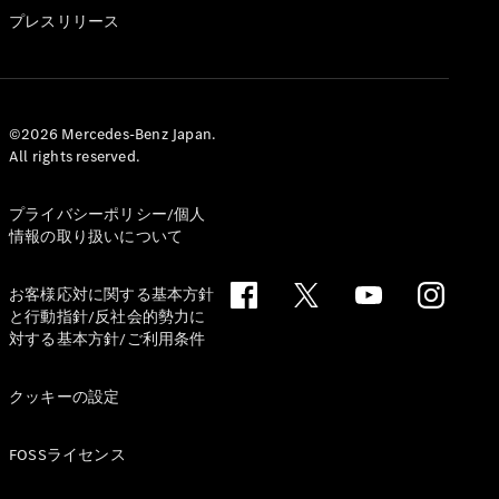
GLS
プレスリリース
G-
電気
Class
G-Class
試乗リクエ
©2026 Mercedes-Benz Japan.
All rights reserved.
スト
オンライン
ショールー
プライバシーポリシー/個人
ム
情報の取り扱いについて
Stationwagon
お客様応対に関する基本方針
と行動指針/反社会的勢力に
対する基本方針/ご利用条件
クッキーの設定
All
Stationwagon
FOSSライセンス
CLA
Shooting
New
電気