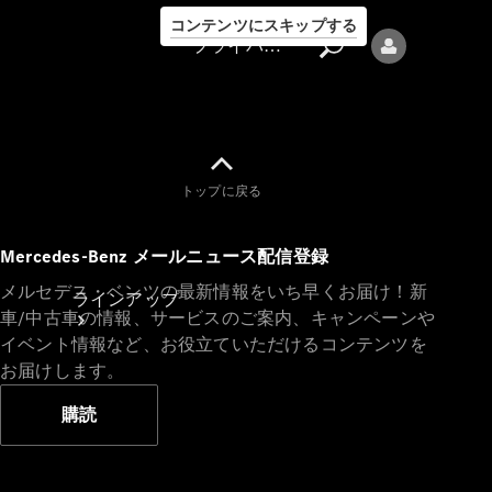
コンテンツにスキップする
プライバシーポリシー
トップに戻る
プライバシ
Mercedes-Benz メールニュース配信登録
ーポリシー
メルセデス・ベンツの最新情報をいち早くお届け！新
ラインアップ
車/中古車の情報、サービスのご案内、キャンペーンや
イベント情報など、お役立ていただけるコンテンツを
お届けします。
購読
Mercedes-Benz