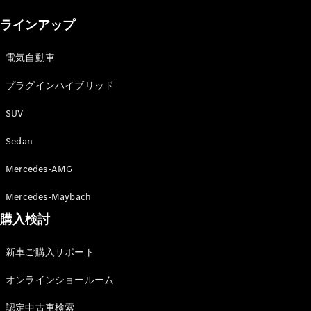
New models
ラインアップ
電気自動車モデル
プラグインハイブリッドモデル
電気自動車
プラグインハイブリッド
Sedan
SUV
Sedan
Mercedes-AMG
All Sedan
Mercedes-Maybach
CLA
購入検討
電気
Sedan
CLA
New
新車ご購入サポート
Sedan
C-Class
オンラインショールーム
Sedan
EQS
電気
認定中古車検索