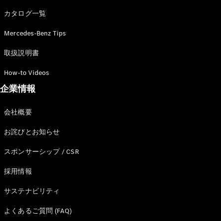
カタログ一覧
Mercedes-Benz Tips
All SUV
EQA
電気
取扱説明書
EQE
電気
SUV
How-to Videos
EQS
電気
企業情報
SUV
Mercedes-
Maybach
電気
会社概要
EQS SUV
GLA
お詫びとお知らせ
GLB
GLC
スポンサーシップ / CSR
GLC Coupé
GLE
採用情報
GLE Coupé
サステナビリティ
GLS
Mercedes-
よくあるご質問 (FAQ)
Maybach