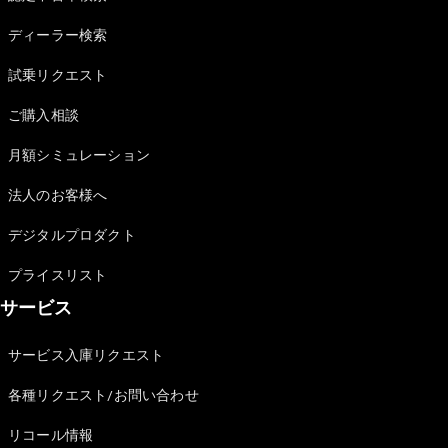
Sedan
E-Class
ディーラー検索
Sedan
S-Class
試乗リクエスト
New
Sedan
S-Class
ご購入相談
Sedan
New
Long
月額シミュレーション
Mercedes-
Maybach
New
法人のお客様へ
S-Class
デジタルプロダクト
試乗リクエ
プライスリスト
スト
サービス
オンライン
ショールー
ム
サービス入庫リクエスト
SUV
各種リクエスト/お問い合わせ
リコール情報