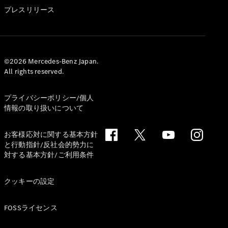
GLS
プレスリリース
G-
電気
Class
G-Class
試乗リクエ
©2026 Mercedes-Benz Japan.
All rights reserved.
スト
オンライン
ショールー
プライバシーポリシー/個人
ム
情報の取り扱いについて
Stationwagon
お客様応対に関する基本方針
と行動指針/反社会的勢力に
対する基本方針/ご利用条件
クッキーの設定
All
Stationwagon
FOSSライセンス
CLA
Shooting
New
電気