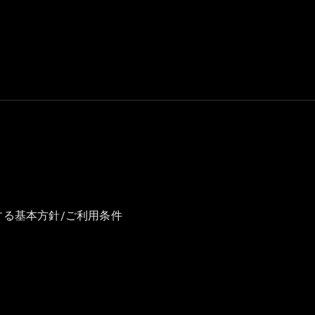
GLS
G-
電気
Class
G-Class
試乗リクエ
スト
オンライン
ショールー
ム
Stationwagon
する基本方針/ご利用条件
All
Stationwagon
CLA
Shooting
New
電気