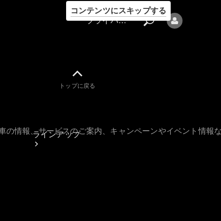
コンテンツにスキップする
プライバシーポリシー
トップに戻る
プライバシ
ーポリシー
古車の情報、サービスのご案内、キャンペーンやイベント情報
ラインアップ
Mercedes-Benz