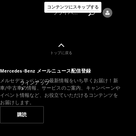
コンテンツにスキップする
プライバシーポリシー
トップに戻る
プライバシ
Mercedes-Benz メールニュース配信登録
ーポリシー
メルセデス・ベンツの最新情報をいち早くお届け！新
ラインアップ
車/中古車の情報、サービスのご案内、キャンペーンや
イベント情報など、お役立ていただけるコンテンツを
お届けします。
購読
Mercedes-Benz