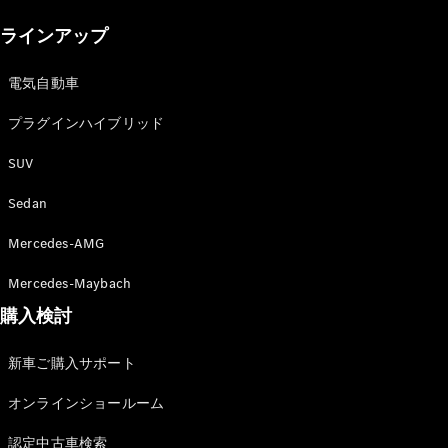
New models
ラインアップ
電気自動車モデル
プラグインハイブリッドモデル
電気自動車
プラグインハイブリッド
Sedan
SUV
Sedan
Mercedes-AMG
All Sedan
Mercedes-Maybach
CLA
購入検討
電気
Sedan
CLA
New
新車ご購入サポート
Sedan
C-Class
オンラインショールーム
Sedan
EQS
電気
認定中古車検索