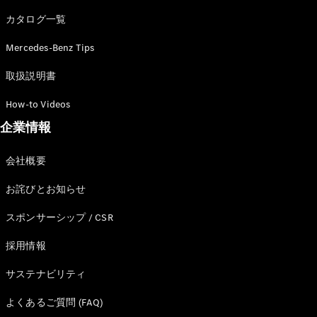
カタログ一覧
Mercedes-Benz Tips
All SUV
EQA
電気
取扱説明書
EQE
電気
SUV
How-to Videos
EQS
電気
企業情報
SUV
Mercedes-
Maybach
電気
会社概要
EQS SUV
GLA
お詫びとお知らせ
GLB
GLC
スポンサーシップ / CSR
GLC Coupé
GLE
採用情報
GLE Coupé
サステナビリティ
GLS
Mercedes-
よくあるご質問 (FAQ)
Maybach