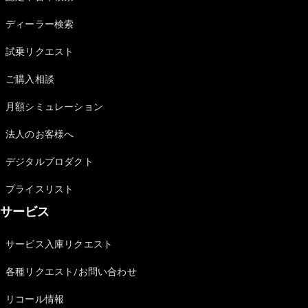
Sedan
E-Class
ディーラー検索
Sedan
S-Class
試乗リクエスト
New
Sedan
S-Class
ご購入相談
Sedan
New
Long
月額シミュレーション
Mercedes-
Maybach
New
法人のお客様へ
S-Class
デジタルプロダクト
試乗リクエ
プライスリスト
スト
サービス
オンライン
ショールー
ム
サービス入庫リクエスト
SUV
各種リクエスト/お問い合わせ
リコール情報