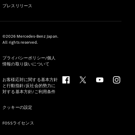
GLS
プレスリリース
G-
電気
Class
G-Class
試乗リクエ
©2026 Mercedes-Benz Japan.
All rights reserved.
スト
オンライン
ショールー
プライバシーポリシー/個人
ム
情報の取り扱いについて
Stationwagon
お客様応対に関する基本方針
と行動指針/反社会的勢力に
対する基本方針/ご利用条件
クッキーの設定
All
Stationwagon
FOSSライセンス
CLA
Shooting
New
電気