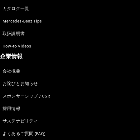
カタログ一覧
Mercedes-Benz Tips
All SUV
EQA
電気
取扱説明書
EQE
電気
SUV
How-to Videos
EQS
電気
企業情報
SUV
Mercedes-
Maybach
電気
会社概要
EQS SUV
GLA
お詫びとお知らせ
GLB
GLC
スポンサーシップ / CSR
GLC Coupé
GLE
採用情報
GLE Coupé
サステナビリティ
GLS
Mercedes-
よくあるご質問 (FAQ)
Maybach