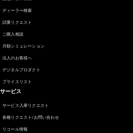
Sedan
E-Class
ディーラー検索
Sedan
S-Class
試乗リクエスト
New
Sedan
S-Class
ご購入相談
Sedan
New
Long
月額シミュレーション
Mercedes-
Maybach
New
法人のお客様へ
S-Class
デジタルプロダクト
試乗リクエ
プライスリスト
スト
サービス
オンライン
ショールー
ム
サービス入庫リクエスト
SUV
各種リクエスト/お問い合わせ
リコール情報