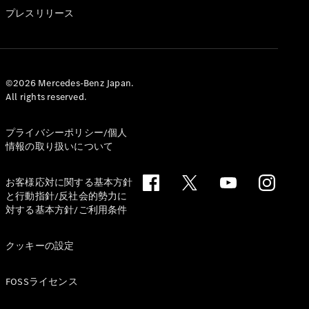
GLS
プレスリリース
G-
電気
Class
G-Class
試乗リクエ
©2026 Mercedes-Benz Japan.
All rights reserved.
スト
オンライン
ショールー
プライバシーポリシー/個人
ム
情報の取り扱いについて
Stationwagon
お客様応対に関する基本方針
と行動指針/反社会的勢力に
対する基本方針/ご利用条件
クッキーの設定
All
Stationwagon
FOSSライセンス
CLA
Shooting
New
電気