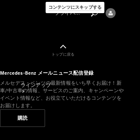
コンテンツにスキップする
プライバシーポリシー
トップに戻る
プライバシ
Mercedes-Benz メールニュース配信登録
ーポリシー
メルセデス・ベンツの最新情報をいち早くお届け！新
ラインアップ
車/中古車の情報、サービスのご案内、キャンペーンや
イベント情報など、お役立ていただけるコンテンツを
お届けします。
購読
Mercedes-Benz