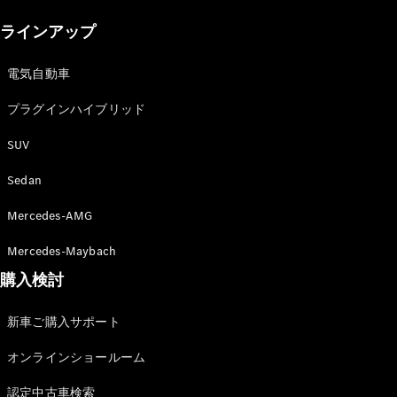
New models
ラインアップ
電気自動車モデル
プラグインハイブリッドモデル
電気自動車
プラグインハイブリッド
Sedan
SUV
Sedan
Mercedes-AMG
All Sedan
Mercedes-Maybach
CLA
購入検討
電気
Sedan
CLA
New
新車ご購入サポート
Sedan
C-Class
オンラインショールーム
Sedan
EQS
電気
認定中古車検索