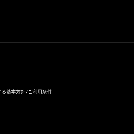
GLS
G-
電気
Class
G-Class
試乗リクエ
スト
オンライン
ショールー
ム
Stationwagon
する基本方針/ご利用条件
All
Stationwagon
CLA
Shooting
New
電気