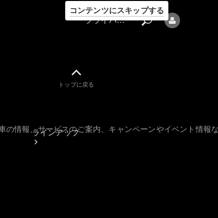
コンテンツにスキップする
プライバシーポリシー
トップに戻る
プライバシ
ーポリシー
古車の情報、サービスのご案内、キャンペーンやイベント情報
ラインアップ
Mercedes-Benz