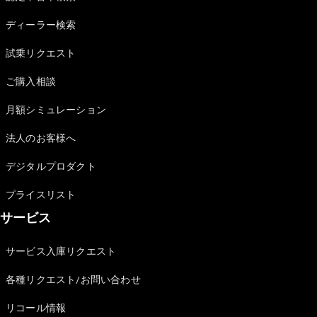
Sedan
E-Class
ディーラー検索
Sedan
S-Class
試乗リクエスト
New
Sedan
S-Class
ご購入相談
Sedan
New
Long
月額シミュレーション
Mercedes-
Maybach
New
法人のお客様へ
S-Class
デジタルプロダクト
試乗リクエ
プライスリスト
スト
サービス
オンライン
ショールー
ム
サービス入庫リクエスト
SUV
各種リクエスト/お問い合わせ
リコール情報