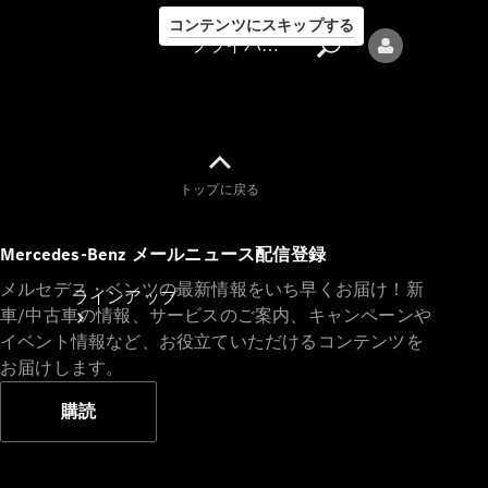
コンテンツにスキップする
プライバシーポリシー
トップに戻る
プライバシ
Mercedes-Benz メールニュース配信登録
ーポリシー
メルセデス・ベンツの最新情報をいち早くお届け！新
ラインアップ
車/中古車の情報、サービスのご案内、キャンペーンや
イベント情報など、お役立ていただけるコンテンツを
お届けします。
購読
Mercedes-Benz