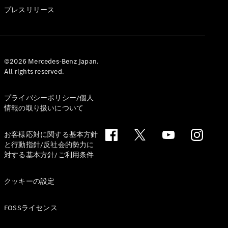
GLS
プレスリリース
G-
電気
Class
G-Class
試乗リクエ
©2026 Mercedes-Benz Japan.
All rights reserved.
スト
オンライン
ショールー
プライバシーポリシー/個人
ム
情報の取り扱いについて
Stationwagon
お客様応対に関する基本方針
と行動指針/反社会的勢力に
対する基本方針/ご利用条件
クッキーの設定
All
Stationwagon
FOSSライセンス
CLA
Shooting
New
電気