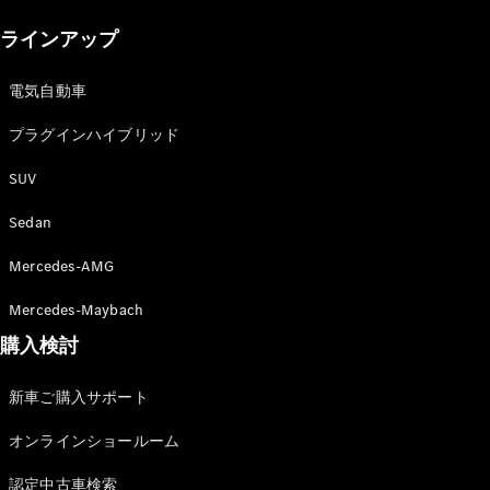
New models
ラインアップ
電気自動車モデル
プラグインハイブリッドモデル
電気自動車
プラグインハイブリッド
Sedan
SUV
Sedan
Mercedes-AMG
All Sedan
Mercedes-Maybach
CLA
購入検討
電気
Sedan
CLA
New
新車ご購入サポート
Sedan
C-Class
オンラインショールーム
Sedan
EQS
電気
認定中古車検索