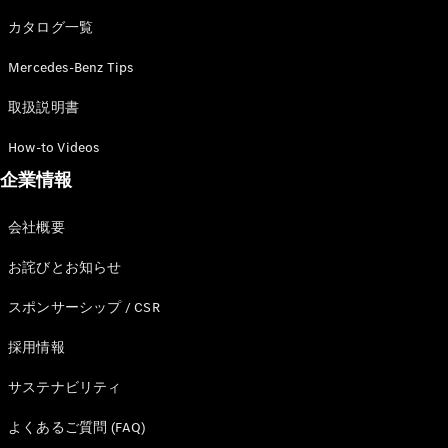
カタログ一覧
Mercedes-Benz Tips
All SUV
EQA
電気
取扱説明書
EQE
電気
SUV
How-to Videos
EQS
電気
企業情報
SUV
Mercedes-
Maybach
電気
会社概要
EQS SUV
GLA
お詫びとお知らせ
GLB
GLC
スポンサーシップ / CSR
GLC Coupé
GLE
採用情報
GLE Coupé
サステナビリティ
GLS
Mercedes-
よくあるご質問 (FAQ)
Maybach