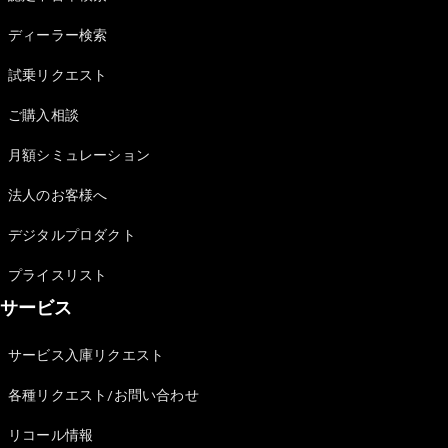
Sedan
E-Class
ディーラー検索
Sedan
S-Class
試乗リクエスト
New
Sedan
S-Class
ご購入相談
Sedan
New
Long
月額シミュレーション
Mercedes-
Maybach
New
法人のお客様へ
S-Class
デジタルプロダクト
試乗リクエ
プライスリスト
スト
サービス
オンライン
ショールー
ム
サービス入庫リクエスト
SUV
各種リクエスト/お問い合わせ
リコール情報