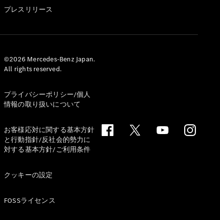
GLS
プレスリリース
G-
電気
Class
G-Class
試乗リクエ
©2026 Mercedes-Benz Japan.
All rights reserved.
スト
オンライン
ショールー
プライバシーポリシー/個人
ム
情報の取り扱いについて
Stationwagon
お客様応対に関する基本方針
と行動指針/反社会的勢力に
対する基本方針/ご利用条件
クッキーの設定
All
Stationwagon
FOSSライセンス
CLA
Shooting
New
電気