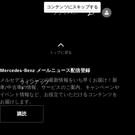
コンテンツにスキップする
プライバシーポリシー
トップに戻る
プライバシ
Mercedes-Benz メールニュース配信登録
ーポリシー
メルセデス・ベンツの最新情報をいち早くお届け！新
ラインアップ
車/中古車の情報、サービスのご案内、キャンペーンや
イベント情報など、お役立ていただけるコンテンツを
お届けします。
購読
Mercedes-Benz