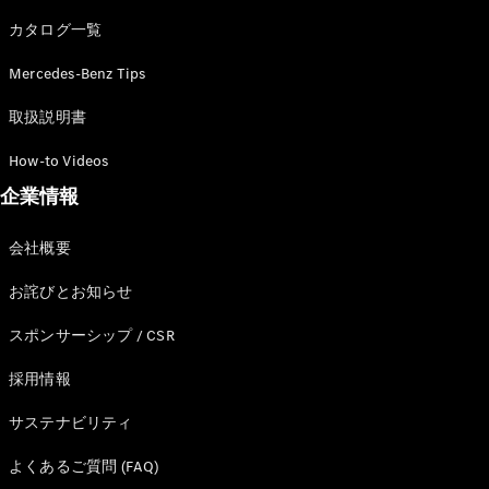
カタログ一覧
Mercedes-Benz Tips
All SUV
EQA
電気
取扱説明書
EQE
電気
SUV
How-to Videos
EQS
電気
企業情報
SUV
Mercedes-
Maybach
電気
会社概要
EQS SUV
GLA
お詫びとお知らせ
GLB
GLC
スポンサーシップ / CSR
GLC Coupé
GLE
採用情報
GLE Coupé
サステナビリティ
GLS
Mercedes-
よくあるご質問 (FAQ)
Maybach