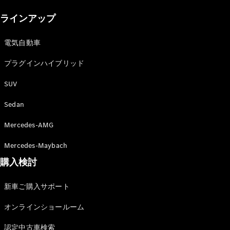
New models
ラインアップ
電気自動車モデル
プラグインハイブリッドモデル
電気自動車
プラグインハイブリッド
Sedan
SUV
Sedan
Mercedes-AMG
All Sedan
Mercedes-Maybach
CLA
購入検討
電気
Sedan
CLA
New
新車ご購入サポート
Sedan
C-Class
オンラインショールーム
Sedan
EQS
電気
認定中古車検索