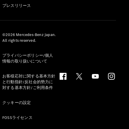
GLS
プレスリリース
G-
電気
Class
G-Class
試乗リクエ
©2026 Mercedes-Benz Japan.
All rights reserved.
スト
オンライン
ショールー
プライバシーポリシー/個人
ム
情報の取り扱いについて
Stationwagon
お客様応対に関する基本方針
と行動指針/反社会的勢力に
対する基本方針/ご利用条件
クッキーの設定
All
Stationwagon
FOSSライセンス
CLA
Shooting
New
電気