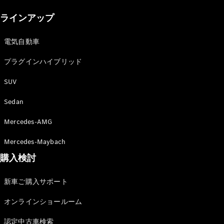
New models
ラインアップ
電気自動車モデル
プラグインハイブリッドモデル
電気自動車
プラグインハイブリッド
Sedan
SUV
Sedan
Mercedes-AMG
All Sedan
Mercedes-Maybach
CLA
購入検討
電気
Sedan
CLA
New
新車ご購入サポート
Sedan
C-Class
オンラインショールーム
Sedan
EQS
電気
認定中古車検索