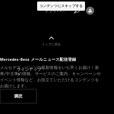
コンテンツにスキップする
プライバシーポリシー
トップに戻る
プライバシ
Mercedes-Benz メールニュース配信登録
ーポリシー
メルセデス・ベンツの最新情報をいち早くお届け！新
ラインアップ
車/中古車の情報、サービスのご案内、キャンペーンや
イベント情報など、お役立ていただけるコンテンツを
お届けします。
購読
Mercedes-Benz