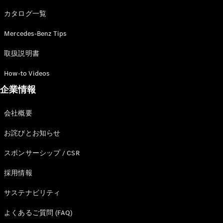
カタログ一覧
Mercedes-Benz Tips
All SUV
EQA
電気
取扱説明書
EQE
電気
SUV
How-to Videos
EQS
電気
企業情報
SUV
Mercedes-
Maybach
電気
会社概要
EQS SUV
GLA
お詫びとお知らせ
GLB
GLC
スポンサーシップ / CSR
GLC Coupé
GLE
採用情報
GLE Coupé
サステナビリティ
GLS
Mercedes-
よくあるご質問 (FAQ)
Maybach