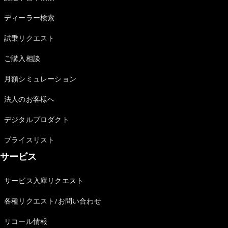
Sedan
E-Class
ディーラー検索
Sedan
S-Class
試乗リクエスト
New
Sedan
S-Class
ご購入相談
Sedan
New
Long
月額シミュレーション
Mercedes-
Maybach
New
法人のお客様へ
S-Class
デジタルプロダクト
試乗リクエ
プライスリスト
スト
サービス
オンライン
ショールー
ム
サービス入庫リクエスト
SUV
各種リクエスト/お問い合わせ
リコール情報