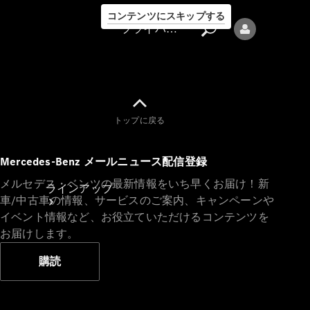
コンテンツにスキップする
プライバシーポリシー
トップに戻る
プライバシ
Mercedes-Benz メールニュース配信登録
ーポリシー
メルセデス・ベンツの最新情報をいち早くお届け！新
ラインアップ
車/中古車の情報、サービスのご案内、キャンペーンや
イベント情報など、お役立ていただけるコンテンツを
お届けします。
購読
Mercedes-Benz