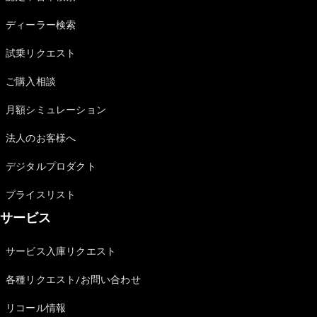
Sedan
E-Class
ディーラー検索
Sedan
S-Class
試乗リクエスト
New
Sedan
S-Class
ご購入相談
Sedan
New
Long
月額シミュレーション
Mercedes-
Maybach
New
法人のお客様へ
S-Class
デジタルプロダクト
試乗リクエ
プライスリスト
スト
サービス
オンライン
ショールー
ム
サービス入庫リクエスト
SUV
各種リクエスト/お問い合わせ
リコール情報