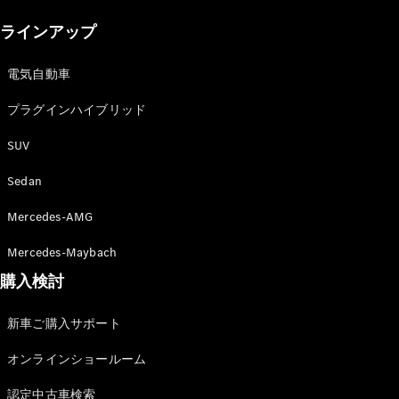
New models
ラインアップ
電気自動車モデル
プラグインハイブリッドモデル
電気自動車
プラグインハイブリッド
Sedan
SUV
Sedan
Mercedes-AMG
All Sedan
Mercedes-Maybach
CLA
購入検討
電気
Sedan
CLA
New
新車ご購入サポート
Sedan
C-Class
オンラインショールーム
Sedan
EQS
電気
認定中古車検索