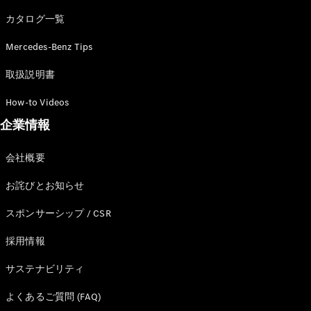
カタログ一覧
Mercedes-Benz Tips
All SUV
EQA
電気
取扱説明書
EQE
電気
SUV
How-to Videos
EQS
電気
企業情報
SUV
Mercedes-
Maybach
電気
会社概要
EQS SUV
GLA
お詫びとお知らせ
GLB
GLC
スポンサーシップ / CSR
GLC Coupé
GLE
採用情報
GLE Coupé
サステナビリティ
GLS
Mercedes-
よくあるご質問 (FAQ)
Maybach