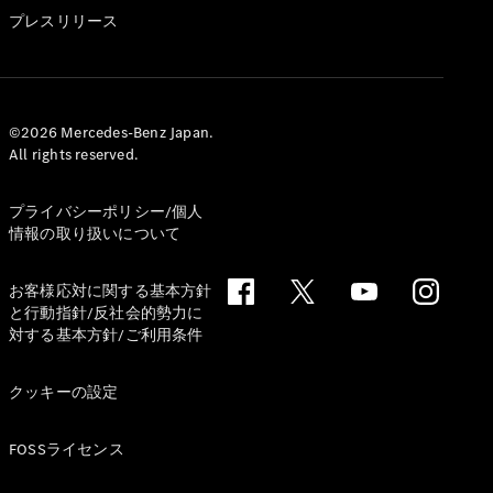
GLS
プレスリリース
G-
電気
Class
G-Class
試乗リクエ
©2026 Mercedes-Benz Japan.
All rights reserved.
スト
オンライン
ショールー
プライバシーポリシー/個人
ム
情報の取り扱いについて
Stationwagon
お客様応対に関する基本方針
と行動指針/反社会的勢力に
対する基本方針/ご利用条件
クッキーの設定
All
Stationwagon
FOSSライセンス
CLA
Shooting
New
電気