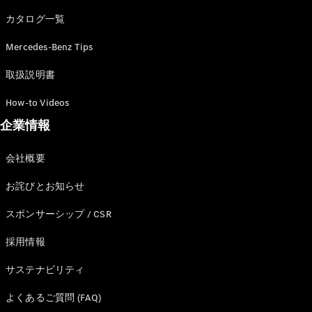
カタログ一覧
Mercedes-Benz Tips
All SUV
EQA
電気
取扱説明書
EQE
電気
SUV
How-to Videos
EQS
電気
企業情報
SUV
Mercedes-
Maybach
電気
会社概要
EQS SUV
GLA
お詫びとお知らせ
GLB
GLC
スポンサーシップ / CSR
GLC Coupé
GLE
採用情報
GLE Coupé
サステナビリティ
GLS
Mercedes-
よくあるご質問 (FAQ)
Maybach