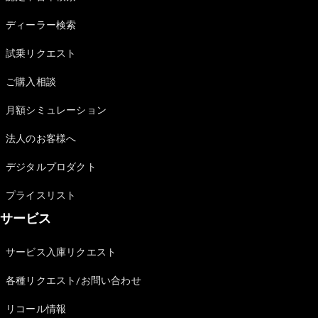
Sedan
E-Class
ディーラー検索
Sedan
S-Class
試乗リクエスト
New
Sedan
S-Class
ご購入相談
Sedan
New
Long
月額シミュレーション
Mercedes-
Maybach
New
法人のお客様へ
S-Class
デジタルプロダクト
試乗リクエ
プライスリスト
スト
サービス
オンライン
ショールー
ム
サービス入庫リクエスト
SUV
各種リクエスト/お問い合わせ
リコール情報