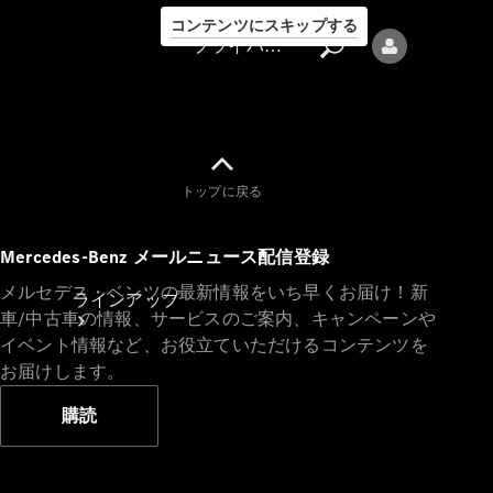
コンテンツにスキップする
プライバシーポリシー
トップに戻る
プライバシ
Mercedes-Benz メールニュース配信登録
ーポリシー
メルセデス・ベンツの最新情報をいち早くお届け！新
ラインアップ
車/中古車の情報、サービスのご案内、キャンペーンや
イベント情報など、お役立ていただけるコンテンツを
お届けします。
購読
Mercedes-Benz