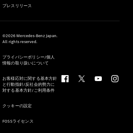
GLS
プレスリリース
G-
電気
Class
G-Class
試乗リクエ
©2026 Mercedes-Benz Japan.
All rights reserved.
スト
オンライン
ショールー
プライバシーポリシー/個人
ム
情報の取り扱いについて
Stationwagon
お客様応対に関する基本方針
と行動指針/反社会的勢力に
対する基本方針/ご利用条件
クッキーの設定
All
Stationwagon
FOSSライセンス
CLA
Shooting
New
電気