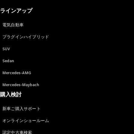
New models
ラインアップ
電気自動車モデル
プラグインハイブリッドモデル
電気自動車
プラグインハイブリッド
Sedan
SUV
Sedan
Mercedes-AMG
All Sedan
Mercedes-Maybach
CLA
購入検討
電気
Sedan
CLA
New
新車ご購入サポート
Sedan
C-Class
オンラインショールーム
Sedan
EQS
電気
認定中古車検索