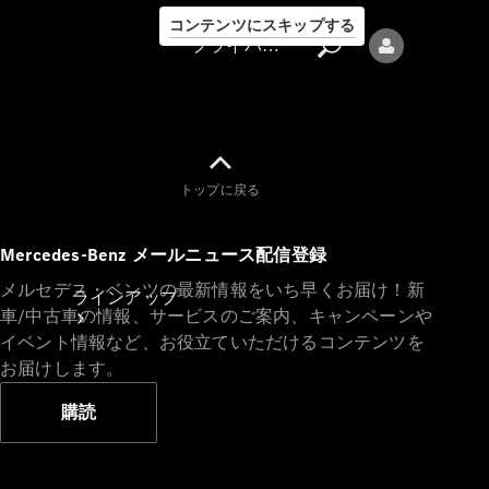
コンテンツにスキップする
プライバシーポリシー
トップに戻る
プライバシ
Mercedes-Benz メールニュース配信登録
ーポリシー
メルセデス・ベンツの最新情報をいち早くお届け！新
ラインアップ
車/中古車の情報、サービスのご案内、キャンペーンや
イベント情報など、お役立ていただけるコンテンツを
お届けします。
購読
Mercedes-Benz