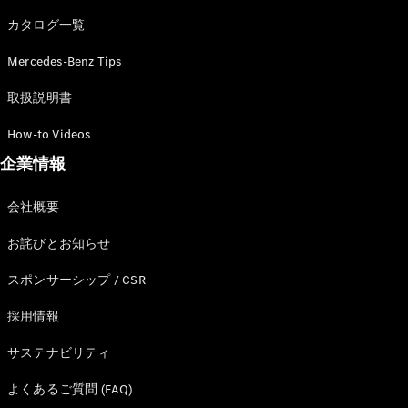
カタログ一覧
Mercedes-Benz Tips
All SUV
EQA
電気
取扱説明書
EQE
電気
SUV
How-to Videos
EQS
電気
企業情報
SUV
Mercedes-
Maybach
電気
会社概要
EQS SUV
GLA
お詫びとお知らせ
GLB
GLC
スポンサーシップ / CSR
GLC Coupé
GLE
採用情報
GLE Coupé
サステナビリティ
GLS
Mercedes-
よくあるご質問 (FAQ)
Maybach