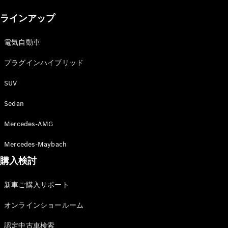
New models
ラインアップ
電気自動車モデル
プラグインハイブリッドモデル
電気自動車
プラグインハイブリッド
Sedan
SUV
Sedan
Mercedes-AMG
All Sedan
Mercedes-Maybach
CLA
購入検討
電気
Sedan
CLA
New
新車ご購入サポート
Sedan
C-Class
オンラインショールーム
Sedan
EQS
電気
認定中古車検索