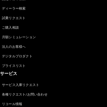
Sedan
E-Class
ディーラー検索
Sedan
S-Class
試乗リクエスト
New
Sedan
S-Class
ご購入相談
Sedan
New
Long
月額シミュレーション
Mercedes-
Maybach
New
法人のお客様へ
S-Class
デジタルプロダクト
試乗リクエ
プライスリスト
スト
サービス
オンライン
ショールー
ム
サービス入庫リクエスト
SUV
各種リクエスト/お問い合わせ
リコール情報