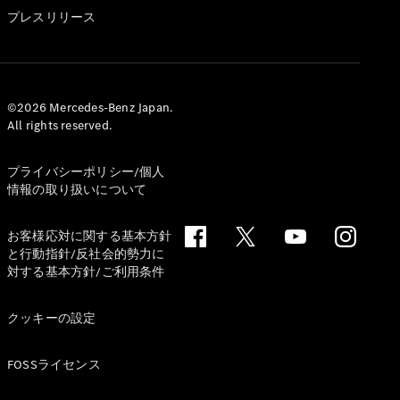
GLS
プレスリリース
G-
電気
Class
G-Class
試乗リクエ
©2026 Mercedes-Benz Japan.
All rights reserved.
スト
オンライン
ショールー
プライバシーポリシー/個人
ム
情報の取り扱いについて
Stationwagon
お客様応対に関する基本方針
と行動指針/反社会的勢力に
対する基本方針/ご利用条件
クッキーの設定
All
Stationwagon
FOSSライセンス
CLA
Shooting
New
電気