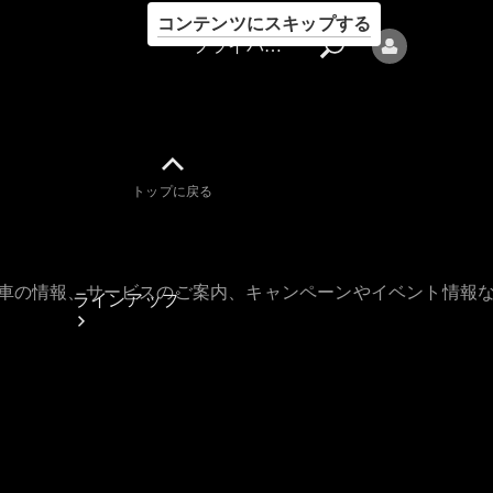
コンテンツにスキップする
プライバシーポリシー
トップに戻る
プライバシ
ーポリシー
古車の情報、サービスのご案内、キャンペーンやイベント情報
ラインアップ
Mercedes-Benz