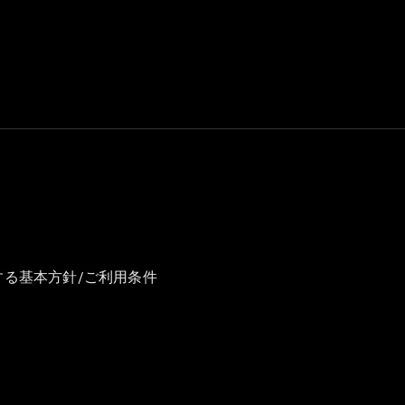
GLS
G-
電気
Class
G-Class
試乗リクエ
スト
オンライン
ショールー
ム
Stationwagon
する基本方針/ご利用条件
All
Stationwagon
CLA
Shooting
New
電気