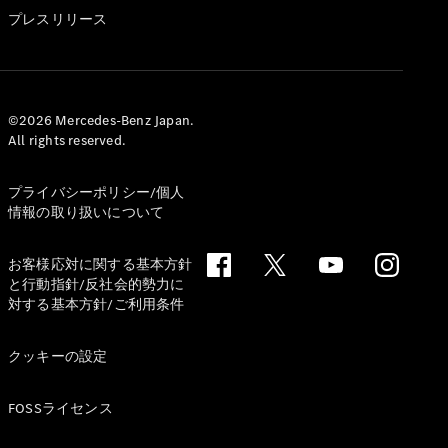
GLS
プレスリリース
G-
電気
Class
G-Class
試乗リクエ
©2026 Mercedes-Benz Japan.
All rights reserved.
スト
オンライン
ショールー
プライバシーポリシー/個人
ム
情報の取り扱いについて
Stationwagon
お客様応対に関する基本方針
と行動指針/反社会的勢力に
対する基本方針/ご利用条件
クッキーの設定
All
Stationwagon
FOSSライセンス
CLA
Shooting
New
電気