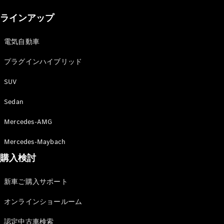
New models
ラインアップ
電気自動車モデル
プラグインハイブリッドモデル
電気自動車
プラグインハイブリッド
Sedan
SUV
Sedan
Mercedes-AMG
All Sedan
Mercedes-Maybach
CLA
購入検討
電気
Sedan
CLA
New
新車ご購入サポート
Sedan
C-Class
オンラインショールーム
Sedan
EQS
電気
認定中古車検索