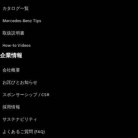
カタログ一覧
Mercedes-Benz Tips
All SUV
EQA
電気
取扱説明書
EQE
電気
SUV
How-to Videos
EQS
電気
企業情報
SUV
Mercedes-
Maybach
電気
会社概要
EQS SUV
GLA
お詫びとお知らせ
GLB
GLC
スポンサーシップ / CSR
GLC Coupé
GLE
採用情報
GLE Coupé
サステナビリティ
GLS
Mercedes-
よくあるご質問 (FAQ)
Maybach