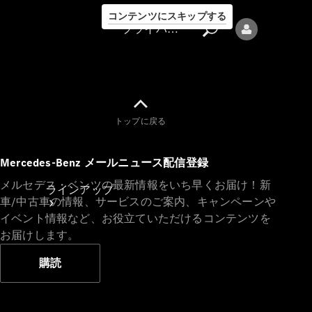
コンテンツにスキップする
プライバシーポリシー
トップに戻る
プライバシ
Mercedes-Benz メールニュース配信登録
ーポリシー
メルセデス・ベンツの最新情報をいち早くお届け！新
ラインアップ
車/中古車の情報、サービスのご案内、キャンペーンや
イベント情報など、お役立ていただけるコンテンツを
お届けします。
購読
Mercedes-Benz