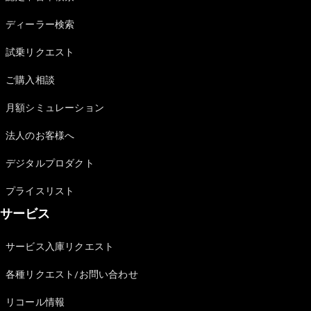
Sedan
E-Class
ディーラー検索
Sedan
S-Class
試乗リクエスト
New
Sedan
S-Class
ご購入相談
Sedan
New
Long
月額シミュレーション
Mercedes-
Maybach
New
法人のお客様へ
S-Class
デジタルプロダクト
試乗リクエ
プライスリスト
スト
サービス
オンライン
ショールー
ム
サービス入庫リクエスト
SUV
各種リクエスト/お問い合わせ
リコール情報