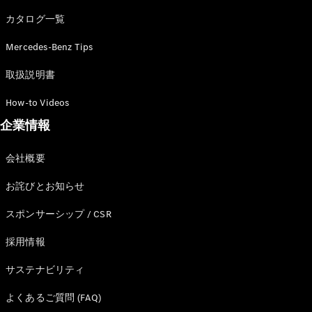
カタログ一覧
Mercedes-Benz Tips
All SUV
EQA
電気
取扱説明書
EQE
電気
SUV
How-to Videos
EQS
電気
企業情報
SUV
Mercedes-
Maybach
電気
会社概要
EQS SUV
GLA
お詫びとお知らせ
GLB
GLC
スポンサーシップ / CSR
GLC Coupé
GLE
採用情報
GLE Coupé
サステナビリティ
GLS
Mercedes-
よくあるご質問 (FAQ)
Maybach