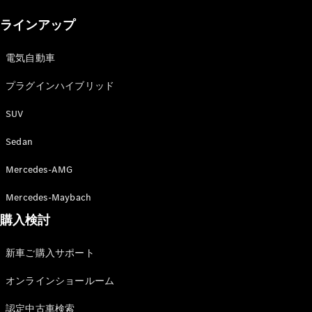
New models
ラインアップ
電気自動車モデル
プラグインハイブリッドモデル
電気自動車
プラグインハイブリッド
Sedan
SUV
Sedan
Mercedes-AMG
All Sedan
Mercedes-Maybach
CLA
購入検討
電気
Sedan
CLA
New
新車ご購入サポート
Sedan
C-Class
オンラインショールーム
Sedan
EQS
電気
認定中古車検索