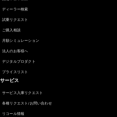
Sedan
E-Class
ディーラー検索
Sedan
S-Class
試乗リクエスト
New
Sedan
S-Class
ご購入相談
Sedan
New
Long
月額シミュレーション
Mercedes-
Maybach
New
法人のお客様へ
S-Class
デジタルプロダクト
試乗リクエ
プライスリスト
スト
サービス
オンライン
ショールー
ム
サービス入庫リクエスト
SUV
各種リクエスト/お問い合わせ
リコール情報