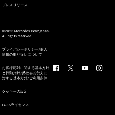
GLS
プレスリリース
G-
電気
Class
G-Class
試乗リクエ
©2026 Mercedes-Benz Japan.
All rights reserved.
スト
オンライン
ショールー
プライバシーポリシー/個人
ム
情報の取り扱いについて
Stationwagon
お客様応対に関する基本方針
と行動指針/反社会的勢力に
対する基本方針/ご利用条件
クッキーの設定
All
Stationwagon
FOSSライセンス
CLA
Shooting
New
電気