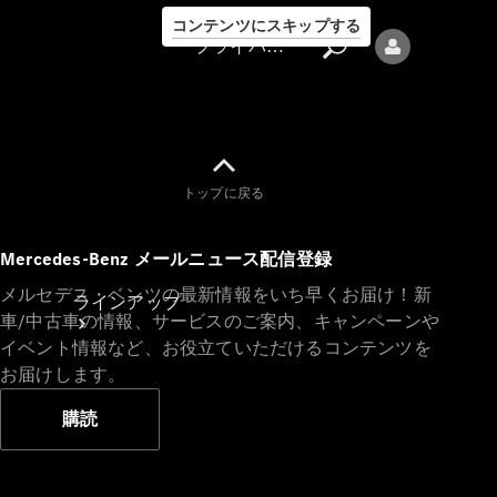
コンテンツにスキップする
プライバシーポリシー
トップに戻る
プライバシ
Mercedes-Benz メールニュース配信登録
ーポリシー
メルセデス・ベンツの最新情報をいち早くお届け！新
ラインアップ
車/中古車の情報、サービスのご案内、キャンペーンや
イベント情報など、お役立ていただけるコンテンツを
お届けします。
購読
Mercedes-Benz