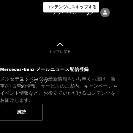
コンテンツにスキップする
プライバシーポリシー
トップに戻る
プライバシ
Mercedes-Benz メールニュース配信登録
ーポリシー
メルセデス・ベンツの最新情報をいち早くお届け！新
ラインアップ
車/中古車の情報、サービスのご案内、キャンペーンや
イベント情報など、お役立ていただけるコンテンツを
お届けします。
購読
Mercedes-Benz