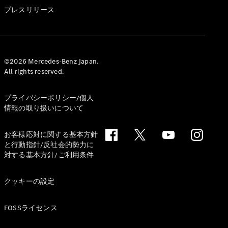
GLS
プレスリリース
G-
電気
Class
G-Class
試乗リクエ
©2026 Mercedes-Benz Japan.
All rights reserved.
スト
オンライン
ショールー
プライバシーポリシー/個人
ム
情報の取り扱いについて
Stationwagon
お客様応対に関する基本方針
と行動指針/反社会的勢力に
対する基本方針/ご利用条件
クッキーの設定
All
Stationwagon
FOSSライセンス
CLA
Shooting
New
電気