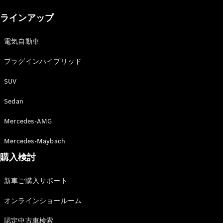
New models
ラインアップ
電気自動車モデル
プラグインハイブリッドモデル
電気自動車
プラグインハイブリッド
Sedan
SUV
Sedan
Mercedes-AMG
All Sedan
Mercedes-Maybach
CLA
購入検討
電気
Sedan
CLA
New
新車ご購入サポート
Sedan
C-Class
オンラインショールーム
Sedan
EQS
電気
認定中古車検索