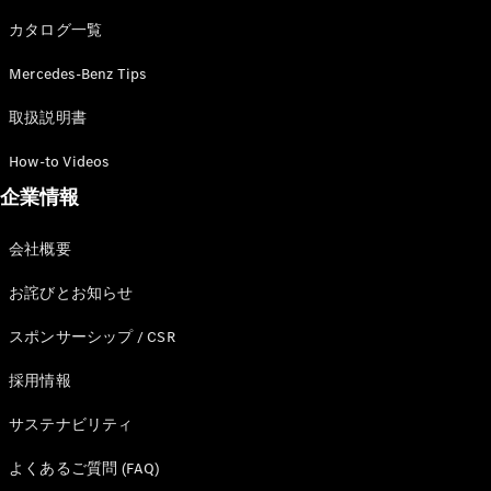
カタログ一覧
Mercedes-Benz Tips
All SUV
EQA
電気
取扱説明書
EQE
電気
SUV
How-to Videos
EQS
電気
企業情報
SUV
Mercedes-
Maybach
電気
会社概要
EQS SUV
GLA
お詫びとお知らせ
GLB
GLC
スポンサーシップ / CSR
GLC Coupé
GLE
採用情報
GLE Coupé
サステナビリティ
GLS
Mercedes-
よくあるご質問 (FAQ)
Maybach