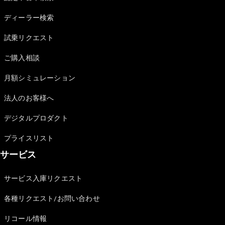
Sedan
E-Class
ディーラー検索
Sedan
S-Class
試乗リクエスト
New
Sedan
S-Class
ご購入相談
Sedan
New
Long
月額シミュレーション
Mercedes-
Maybach
New
法人のお客様へ
S-Class
デジタルプロダクト
試乗リクエ
プライスリスト
スト
サービス
オンライン
ショールー
ム
サービス入庫リクエスト
SUV
各種リクエスト/お問い合わせ
リコール情報