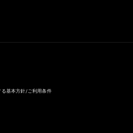
GLS
G-
電気
Class
G-Class
試乗リクエ
スト
オンライン
ショールー
ム
Stationwagon
する基本方針/ご利用条件
All
Stationwagon
CLA
Shooting
New
電気