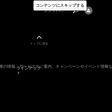
コンテンツにスキップする
プライバシーポリシー
トップに戻る
プライバシ
ーポリシー
古車の情報、サービスのご案内、キャンペーンやイベント情報
ラインアップ
Mercedes-Benz