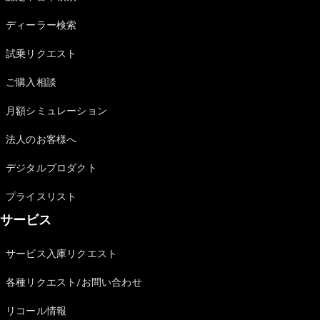
Sedan
E-Class
ディーラー検索
Sedan
S-Class
試乗リクエスト
New
Sedan
S-Class
ご購入相談
Sedan
New
Long
月額シミュレーション
Mercedes-
Maybach
New
法人のお客様へ
S-Class
デジタルプロダクト
試乗リクエ
プライスリスト
スト
サービス
オンライン
ショールー
ム
サービス入庫リクエスト
SUV
各種リクエスト/お問い合わせ
リコール情報