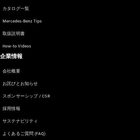
カタログ一覧
Mercedes-Benz Tips
All SUV
EQA
電気
取扱説明書
EQE
電気
SUV
How-to Videos
EQS
電気
企業情報
SUV
Mercedes-
Maybach
電気
会社概要
EQS SUV
GLA
お詫びとお知らせ
GLB
GLC
スポンサーシップ / CSR
GLC Coupé
GLE
採用情報
GLE Coupé
サステナビリティ
GLS
Mercedes-
よくあるご質問 (FAQ)
Maybach