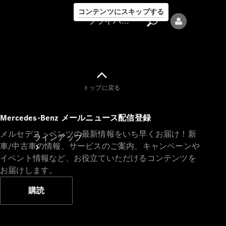
コンテンツにスキップする
プライバシーポリシー
トップに戻る
プライバシ
Mercedes-Benz メールニュース配信登録
ーポリシー
メルセデス・ベンツの最新情報をいち早くお届け！新
ラインアップ
車/中古車の情報、サービスのご案内、キャンペーンや
イベント情報など、お役立ていただけるコンテンツを
お届けします。
購読
Mercedes-Benz