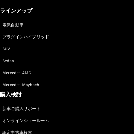
New models
ラインアップ
電気自動車モデル
プラグインハイブリッドモデル
電気自動車
プラグインハイブリッド
Sedan
SUV
Sedan
Mercedes-AMG
All Sedan
Mercedes-Maybach
CLA
購入検討
電気
Sedan
CLA
New
新車ご購入サポート
Sedan
C-Class
オンラインショールーム
Sedan
EQS
電気
認定中古車検索