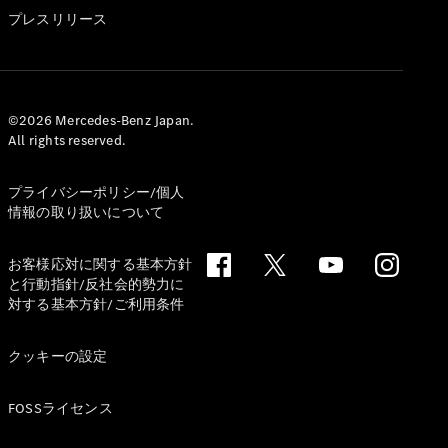
GLS
プレスリリース
G-
電気
Class
G-Class
試乗リクエ
©2026 Mercedes-Benz Japan.
All rights reserved.
スト
オンライン
ショールー
プライバシーポリシー/個人
ム
情報の取り扱いについて
Stationwagon
お客様応対に関する基本方針
と行動指針/反社会的勢力に
対する基本方針/ご利用条件
クッキーの設定
All
Stationwagon
FOSSライセンス
CLA
Shooting
New
電気