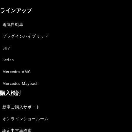
New models
ラインアップ
電気自動車モデル
プラグインハイブリッドモデル
電気自動車
プラグインハイブリッド
Sedan
SUV
Sedan
Mercedes-AMG
All Sedan
Mercedes-Maybach
CLA
購入検討
電気
Sedan
CLA
New
新車ご購入サポート
Sedan
C-Class
オンラインショールーム
Sedan
EQS
電気
認定中古車検索