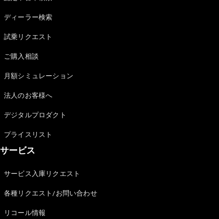
Sedan
E-Class
ディーラー検索
Sedan
S-Class
試乗リクエスト
New
Sedan
S-Class
ご購入相談
Sedan
New
Long
月額シミュレーション
Mercedes-
Maybach
New
法人のお客様へ
S-Class
デジタルプロダクト
試乗リクエ
プライスリスト
スト
サービス
オンライン
ショールー
ム
サービス入庫リクエスト
SUV
各種リクエスト/お問い合わせ
リコール情報