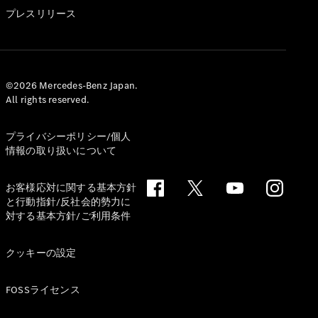
GLS
プレスリリース
G-
電気
Class
G-Class
試乗リクエ
©2026 Mercedes-Benz Japan.
All rights reserved.
スト
オンライン
ショールー
プライバシーポリシー/個人
ム
情報の取り扱いについて
Stationwagon
お客様応対に関する基本方針
と行動指針/反社会的勢力に
対する基本方針/ご利用条件
クッキーの設定
All
Stationwagon
FOSSライセンス
CLA
Shooting
New
電気