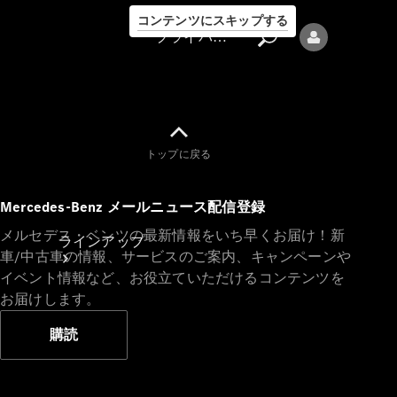
コンテンツにスキップする
プライバシーポリシー
トップに戻る
プライバシ
Mercedes-Benz メールニュース配信登録
ーポリシー
メルセデス・ベンツの最新情報をいち早くお届け！新
ラインアップ
車/中古車の情報、サービスのご案内、キャンペーンや
イベント情報など、お役立ていただけるコンテンツを
お届けします。
購読
Mercedes-Benz