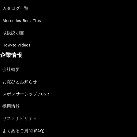
カタログ一覧
Mercedes-Benz Tips
All SUV
EQA
電気
取扱説明書
EQE
電気
SUV
How-to Videos
EQS
電気
企業情報
SUV
Mercedes-
Maybach
電気
会社概要
EQS SUV
GLA
お詫びとお知らせ
GLB
GLC
スポンサーシップ / CSR
GLC Coupé
GLE
採用情報
GLE Coupé
サステナビリティ
GLS
Mercedes-
よくあるご質問 (FAQ)
Maybach