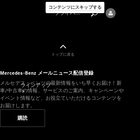
コンテンツにスキップする
プライバシーポリシー
トップに戻る
プライバシ
Mercedes-Benz メールニュース配信登録
ーポリシー
メルセデス・ベンツの最新情報をいち早くお届け！新
ラインアップ
車/中古車の情報、サービスのご案内、キャンペーンや
イベント情報など、お役立ていただけるコンテンツを
お届けします。
購読
Mercedes-Benz