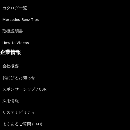
カタログ一覧
Mercedes-Benz Tips
All SUV
EQA
電気
取扱説明書
EQE
電気
SUV
How-to Videos
EQS
電気
企業情報
SUV
Mercedes-
Maybach
電気
会社概要
EQS SUV
GLA
お詫びとお知らせ
GLB
GLC
スポンサーシップ / CSR
GLC Coupé
GLE
採用情報
GLE Coupé
サステナビリティ
GLS
Mercedes-
よくあるご質問 (FAQ)
Maybach