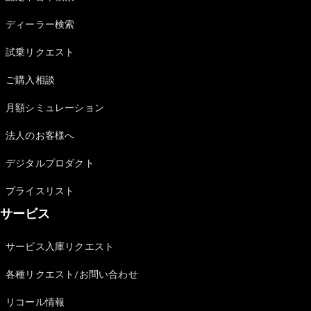
Sedan
E-Class
ディーラー検索
Sedan
S-Class
試乗リクエスト
New
Sedan
S-Class
ご購入相談
Sedan
New
Long
月額シミュレーション
Mercedes-
Maybach
New
法人のお客様へ
S-Class
デジタルプロダクト
試乗リクエ
プライスリスト
スト
サービス
オンライン
ショールー
ム
サービス入庫リクエスト
SUV
各種リクエスト/お問い合わせ
リコール情報