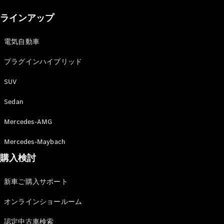
New models
ラインアップ
電気自動車モデル
プラグインハイブリッドモデル
電気自動車
プラグインハイブリッド
Sedan
SUV
Sedan
Mercedes-AMG
All Sedan
Mercedes-Maybach
CLA
購入検討
電気
Sedan
CLA
New
新車ご購入サポート
Sedan
C-Class
オンラインショールーム
Sedan
EQS
電気
認定中古車検索