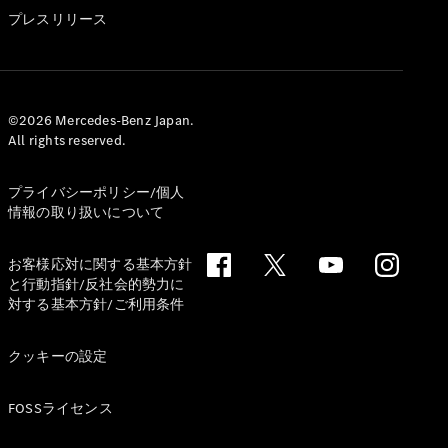
GLS
プレスリリース
G-
電気
Class
G-Class
試乗リクエ
©2026 Mercedes-Benz Japan.
All rights reserved.
スト
オンライン
ショールー
プライバシーポリシー/個人
ム
情報の取り扱いについて
Stationwagon
お客様応対に関する基本方針
と行動指針/反社会的勢力に
対する基本方針/ご利用条件
クッキーの設定
All
Stationwagon
FOSSライセンス
CLA
Shooting
New
電気