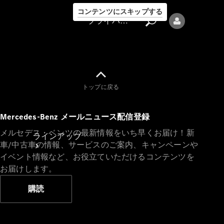
コンテンツにスキップする
プライバシーポリシー
トップに戻る
プライバシ
Mercedes-Benz メールニュース配信登録
ーポリシー
メルセデス・ベンツの最新情報をいち早くお届け！新
ラインアップ
車/中古車の情報、サービスのご案内、キャンペーンや
イベント情報など、お役立ていただけるコンテンツを
お届けします。
購読
Mercedes-Benz