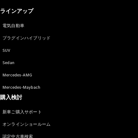
New models
ラインアップ
電気自動車モデル
プラグインハイブリッドモデル
電気自動車
プラグインハイブリッド
Sedan
SUV
Sedan
Mercedes-AMG
All Sedan
Mercedes-Maybach
CLA
購入検討
電気
Sedan
CLA
New
新車ご購入サポート
Sedan
C-Class
オンラインショールーム
Sedan
EQS
電気
認定中古車検索