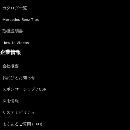
カタログ一覧
Mercedes-Benz Tips
All SUV
EQA
電気
取扱説明書
EQE
電気
SUV
How-to Videos
EQS
電気
企業情報
SUV
Mercedes-
Maybach
電気
会社概要
EQS SUV
GLA
お詫びとお知らせ
GLB
GLC
スポンサーシップ / CSR
GLC Coupé
GLE
採用情報
GLE Coupé
サステナビリティ
GLS
Mercedes-
よくあるご質問 (FAQ)
Maybach