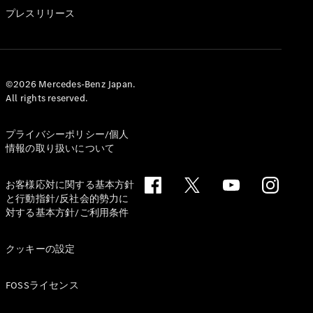
GLS
プレスリリース
G-
電気
Class
G-Class
試乗リクエ
©2026 Mercedes-Benz Japan.
All rights reserved.
スト
オンライン
ショールー
プライバシーポリシー/個人
ム
情報の取り扱いについて
Stationwagon
お客様応対に関する基本方針
と行動指針/反社会的勢力に
対する基本方針/ご利用条件
クッキーの設定
All
Stationwagon
FOSSライセンス
CLA
Shooting
New
電気