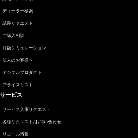
Sedan
E-Class
ディーラー検索
Sedan
S-Class
試乗リクエスト
New
Sedan
S-Class
ご購入相談
Sedan
New
Long
月額シミュレーション
Mercedes-
Maybach
New
法人のお客様へ
S-Class
デジタルプロダクト
試乗リクエ
プライスリスト
スト
サービス
オンライン
ショールー
ム
サービス入庫リクエスト
SUV
各種リクエスト/お問い合わせ
リコール情報