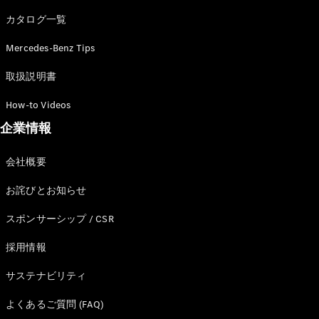
カタログ一覧
Mercedes-Benz Tips
All SUV
EQA
電気
取扱説明書
EQE
電気
SUV
How-to Videos
EQS
電気
企業情報
SUV
Mercedes-
Maybach
電気
会社概要
EQS SUV
GLA
お詫びとお知らせ
GLB
GLC
スポンサーシップ / CSR
GLC Coupé
GLE
採用情報
GLE Coupé
サステナビリティ
GLS
Mercedes-
よくあるご質問 (FAQ)
Maybach