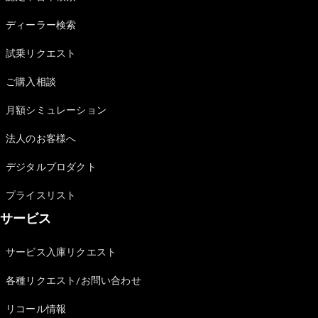
Sedan
E-Class
ディーラー検索
Sedan
S-Class
試乗リクエスト
New
Sedan
S-Class
ご購入相談
Sedan
New
Long
月額シミュレーション
Mercedes-
Maybach
New
法人のお客様へ
S-Class
デジタルプロダクト
試乗リクエ
プライスリスト
スト
サービス
オンライン
ショールー
ム
サービス入庫リクエスト
SUV
各種リクエスト/お問い合わせ
リコール情報