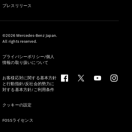
GLS
プレスリリース
G-
電気
Class
G-Class
試乗リクエ
©2026 Mercedes-Benz Japan.
All rights reserved.
スト
オンライン
ショールー
プライバシーポリシー/個人
ム
情報の取り扱いについて
Stationwagon
お客様応対に関する基本方針
と行動指針/反社会的勢力に
対する基本方針/ご利用条件
クッキーの設定
All
Stationwagon
FOSSライセンス
CLA
Shooting
New
電気