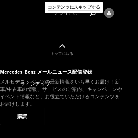
コンテンツにスキップする
プライバシーポリシー
トップに戻る
プライバシ
Mercedes-Benz メールニュース配信登録
ーポリシー
メルセデス・ベンツの最新情報をいち早くお届け！新
ラインアップ
車/中古車の情報、サービスのご案内、キャンペーンや
イベント情報など、お役立ていただけるコンテンツを
お届けします。
購読
Mercedes-Benz