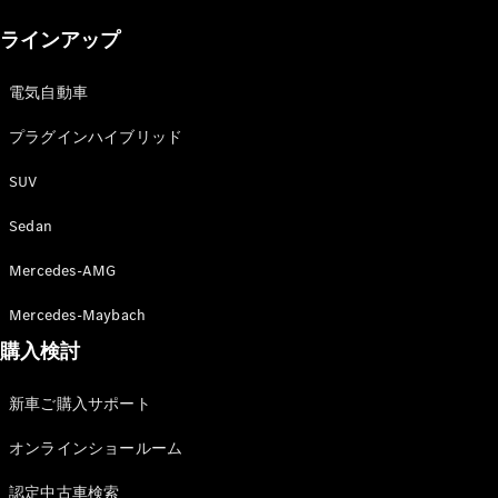
New models
ラインアップ
電気自動車モデル
プラグインハイブリッドモデル
電気自動車
プラグインハイブリッド
Sedan
SUV
Sedan
Mercedes-AMG
All Sedan
Mercedes-Maybach
CLA
購入検討
電気
Sedan
CLA
New
新車ご購入サポート
Sedan
C-Class
オンラインショールーム
Sedan
EQS
電気
認定中古車検索