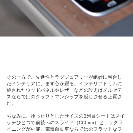
試乗リクエ
スト
デジタルプ
ロダクト
サービスプ
ログラム
アクセサ
リー/コレ
クション
その一方で、先進性とラグジュアリーが絶妙に融合し
たインテリアに、まず心が躍る。インテリアトリムに
施されたウッドパネルやレザーなどの設えはメルセデ
スならではのクラフトマンシップを感じさせる上質さ
だ。
ちなみに、ゆったりとしたサイズの2列目シートはスイ
ッチひとつで前後へのスライド（130mm）と、リクラ
イニングが可能。電気自動車ならではのフラットなフ