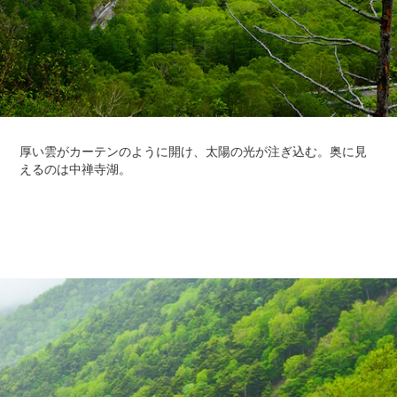
Sedan
E-Class
Sedan
S-Class
New
Sedan
S-Class
Sedan
New
Long
Mercedes-
Maybach
New
S-Class
試乗リクエ
スト
オンライン
ショールー
ム
SUV