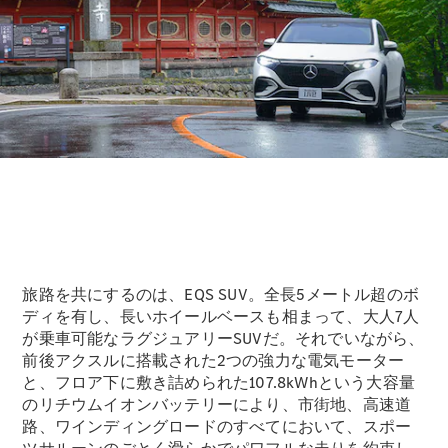
Brake
CLA
Shooting
New
Brake
C-Class
Stationwagon
C-Class All-
Terrain
E-Class
Stationwagon
E-Class All-
Terrain
旅路を共にするのは、EQS SUV。全長5メートル超のボ
試乗リクエ
ディを有し、長いホイールベースも相まって、大人7人
スト
が乗車可能なラグジュアリーSUVだ。それでいながら、
オンライン
前後アクスルに搭載された2つの強力な電気モーター
ショールー
と、フロア下に敷き詰められた107.8kWhという大容量
ム
のリチウムイオンバッテリーにより、市街地、高速道
Compact
路、ワインディングロードのすべてにおいて、スポー