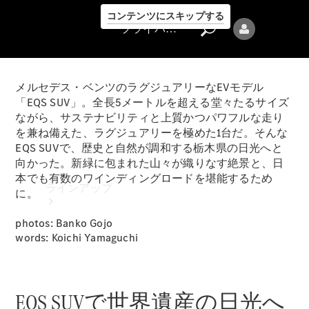
コンテンツにスキップする
プライバシーポリシー
メルセデス・ベンツのラグジュアリーなEVモデル
「EQS SUV」。全長5メートルを超える堂々たるサイズ
ながら、サステナビリティと上質かつパワフルな走り
を兼ね備えた、ラグジュアリーを極めた1台だ。そんな
EQS SUVで、歴史と自然が調和する栃木県の日光へと
プライバシ
向かった。新緑に包まれた山々が織りなす絶景と、日
ーポリシー
本でも有数のワインディングロードを堪能するため
ラインアップ
に。
photos: Banko Gojo
words: Koichi Yamaguchi
EQS SUVで世界遺産の日光へ
Mercedes-Benz