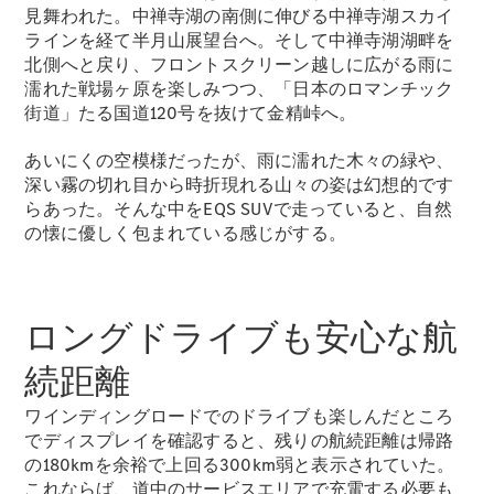
見舞われた。中禅寺湖の南側に伸びる中禅寺湖スカイ
ラインを経て半月山展望台へ。そして中禅寺湖湖畔を
北側へと戻り、フロントスクリーン越しに広がる雨に
濡れた戦場ヶ原を楽しみつつ、「日本のロマンチック
街道」たる国道120号を抜けて金精峠へ。
あいにくの空模様だったが、雨に濡れた木々の緑や、
深い霧の切れ目から時折現れる山々の姿は幻想的です
らあった。そんな中をEQS SUVで走っていると、自然
の懐に優しく包まれている感じがする。
ロングドライブも安心な航
続距離
ワインディングロードでのドライブも楽しんだところ
でディスプレイを確認すると、残りの航続距離は帰路
の180kmを余裕で上回る300km弱と表示されていた。
これならば、道中のサービスエリアで充電する必要も