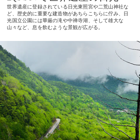
New models
世界遺産に登録されている日光東照宮や二荒山神社な
ど、歴史的に重要な建造物があちらこちらに佇み、日
電気自動車モデル
光国立公園には華厳の滝や中禅寺湖、そして雄大な
プラグインハイブリッドモデル
山々など、息を飲むような景観が広がる。
Sedan
All Sedan
CLA
電気
Sedan
CLA
New
Sedan
C-Class
Sedan
EQS
電気