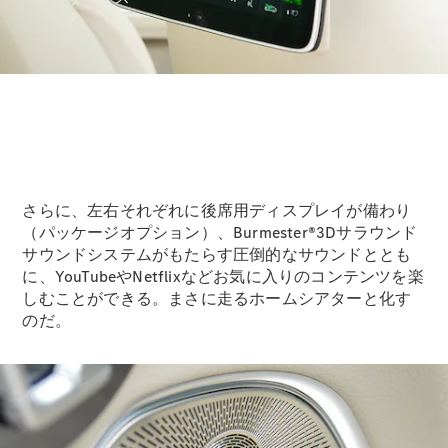
アフターサ
さらに、左右それぞれに後席用ディスプレイが備わり
ービス
（パッケージオプション）、Burmester®3Dサラウンド
メルセデス
サウンドシステムがもたらす圧倒的なサウンドととも
の電気自動
に、YouTubeやNetflixなどお気に入りのコンテンツを楽
車を選ぶ理
しむことができる。まさに走るホームシアターと化す
由
のだ。
サービス入
庫リクエス
ト
メンテナン
ス＆リペア