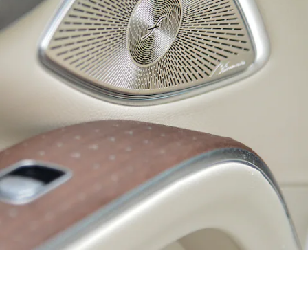
故障や事故
の際のサポ
ート
保険
Mercedes-
Benz Rent
Mercedes-
Benz アプリ
各種リクエ
スト/お問
い合わせ
取扱説明書