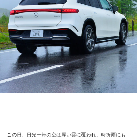
この日、日光一帯の空は厚い雲に覆われ、時折雨にも