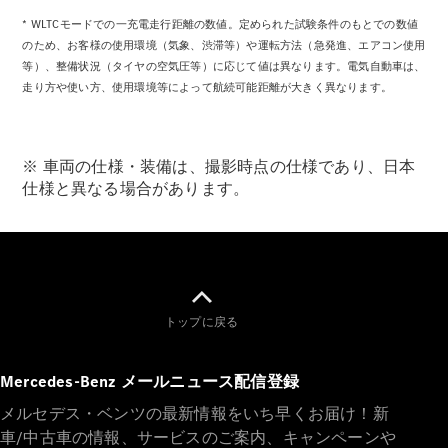
* WLTCモードでの一充電走行距離の数値。定められた試験条件のもとでの数値
のため、お客様の使用環境（気象、渋滞等）や運転方法（急発進、エアコン使用
等）、整備状況（タイヤの空気圧等）に応じて値は異なります。電気自動車は、
走り方や使い方、使用環境等によって航続可能距離が大きく異なります。
※ 車両の仕様・装備は、撮影時点の仕様であり、日本
仕様と異なる場合があります。
トップに戻る
Mercedes-Benz メールニュース配信登録
メルセデス・ベンツの最新情報をいち早くお届け！新
車/中古車の情報、サービスのご案内、キャンペーンや