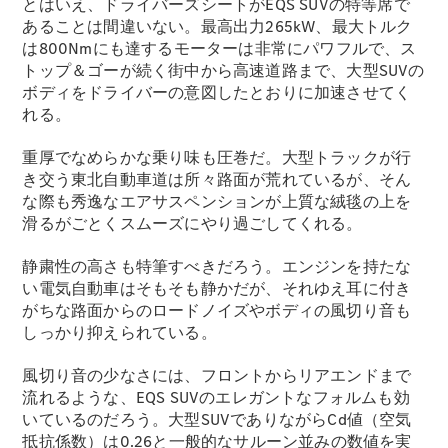
とはいえ、ドライバーズシートがEQS SUVの特等席で
あることは間違いない。最高出力265kW、最大トルク
は800Nmにも達するモーターは非常にパワフルで、ス
トップ＆ゴーが続く街中から高速道路まで、大型SUVの
歴史とブラ
ボディをドライバーの意図したとおりに加速させてく
ンド
れる。
Mercedes-
AMG
重厚でなめらかな乗り味も圧巻だ。大型トラックが行
Mercedes-
き交う東北自動車道は所々路面が荒れているが、そん
Maybach
な際も秀逸なエアサスペンションが上質な絨毯の上を
ALL TIME
STARS
滑るがごとくスムーズにやり過ごしてくれる。
Defining
Class
静粛性の高さも特筆すべきだろう。エンジンを持たな
テクノロ
い電気自動車はそもそも静かだが、それゆえ耳に付き
ジー
がちな路面からのロードノイズやボディの風切り音も
しっかり抑えられている。
風切り音の少なさには、フロントからリアエンドまで
流れるような、EQS SUVのエレガントなフォルムも効
いているのだろう。大型SUVでありながらCd値（空気
抵抗係数）は0.26と一般的なサルーン並みの数値を実