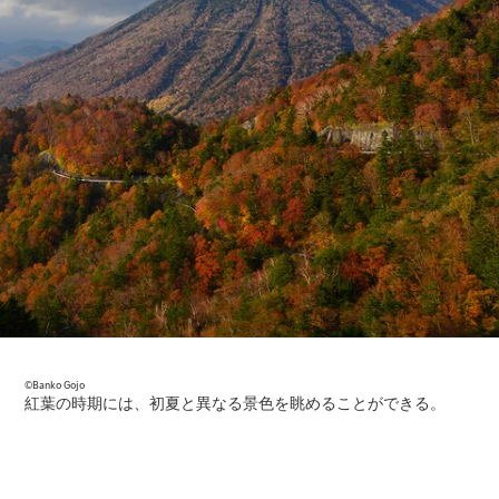
All Coupé
CLE Coupé
Mercedes-
AMG GT
Coupé
Mercedes-
AMG GT 4-
Door-Coupé
Mercedes-
AMG GT
New
電気
4-Door-
Coupé
試乗リクエ
スト
オンライン
ショールー
ム
Cabriolet/Roadster