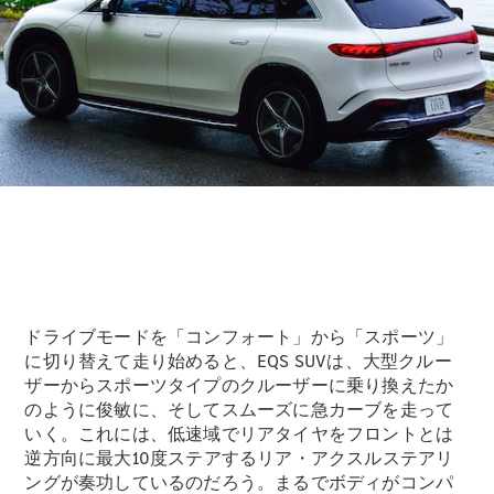
フェア・イ
ベント キャ
ンペーン
Mercedes-
Benz LIVE!
Mercedes-
Benz
STUDIO
TOKYO
ディーラー
検索
ご購入相談
ドライブモードを「コンフォート」から「スポーツ」
電気自動車
に切り替えて走り始めると、EQS SUVは、大型クルー
のご購入サ
ザーからスポーツタイプのクルーザーに乗り換えたか
ポート
のように俊敏に、そしてスムーズに急カーブを走って
デジタルコ
いく。これには、低速域でリアタイヤをフロントとは
ンパニオン
逆方向に最大10度ステアするリア・アクスルステアリ
限定車ライ
ングが奏功しているのだろう。まるでボディがコンパ
ンアップ