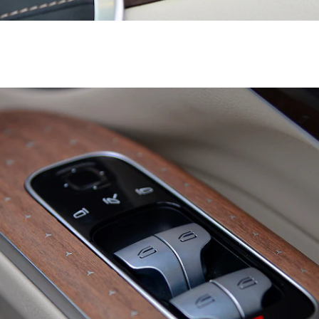
ショールー
ム
認定中古車
検索
フェア・イ
ベント キャ
ンペーン
ファイナン
ス(リース/
ローン)
法人のお客
様へ
認定中古車
とは
買取サービ
ス
見積シミュ
レーション