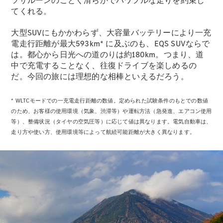
ツサルーンのごとく滑らかでパワフルな走りを約束し
てくれる。
大型SUVにもかかわらず、大容量バッテリーにより一充
電走行距離が最大593km* に及ぶのも、EQS SUVならで
All Compact
は。都心から日光への道のりは約180km。つまり、道
A-Class
中で充電することなく、往復ドライブを楽しめるの
B-Class
だ。今回の旅には理想的な相棒といえるだろう。
試乗リクエ
* WLTCモードでの一充電走行距離の数値。定められた試験条件のもとでの数値
スト
のため、お客様の使用環境（気象、渋滞等）や運転方法（急発進、エアコン使用
オンライン
等）、整備状況（タイヤの空気圧等）に応じて値は異なります。電気自動車は、
ショールー
走り方や使い方、使用環境等によって航続可能距離が大きく異なります。
ム
Coupé