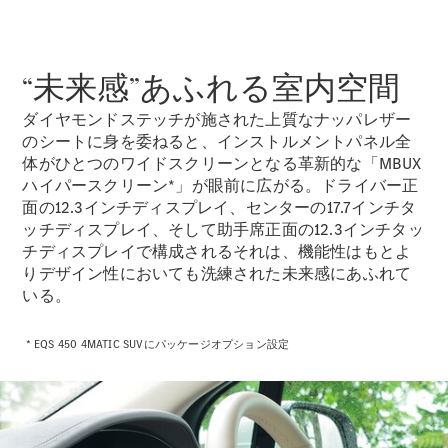
“未来感”あふれる室内空間
All
ダイヤモンドステッチが施された上質なナッパレザー
Cabriolet/Roadster
CLE
のシートに身を委ねると、インストルメントパネル全
Cabriolet
体がひとつのワイドスクリーンとなる革新的な「MBUX
Mercedes-
ハイパースクリーン*」が眼前に広がる。ドライバー正
AMG SL
面の12.3インチディスプレイ、センターの17.7インチタ
Roadster
ッチディスプレイ、そして助手席正面の12.3インチタッ
Mercedes-
チディスプレイで構成されるそれは、機能性はもとよ
Maybach SL
りデザイン性においても洗練された未来感にあふれて
いる。
試乗リクエ
スト
* EQS 450 4MATIC SUVにパッケージオプション設定
オンライン
ショールー
ム
Mini Van