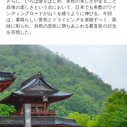
さらに、いろは坂をはじめ、景色の美しさや走ること
GLS
G-
自体の楽しさという点において、日本でも有数のワイ
電気
Class
ンディングロードが山々を縫うように伸びる。今回
G-Class
は、素晴らしい景色とドライビングを堪能すべく、新
緑に彩られ、自然の息吹に満ちあふれる夏直前の日光
を目指した。
試乗リクエ
スト
オンライン
ショールー
ム
Stationwagon
All
Stationwagon
CLA
Shooting
New
電気