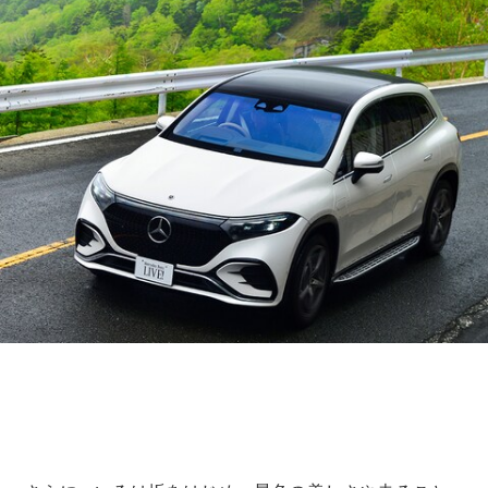
All SUV
EQA
電気
EQE
電気
SUV
EQS
電気
SUV
Mercedes-
Maybach
電気
EQS SUV
GLA
GLB
GLC
GLC Coupé
GLE
GLE Coupé
GLS
Mercedes-
Maybach