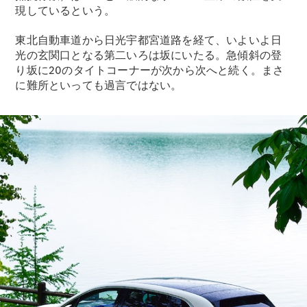
現しているという。
デザイン＆
東北自動車道から日光宇都宮道路を経て、いよいよ日
コンセプト
光の玄関口となる第二いろは坂にいたる。急傾斜の登
カー
り坂に20のタイトコーナーが次から次へと続く。まさ
サステナビ
に難所といっても過言ではない。
リティ
スポンサー
シップ /
CSR
メルセデ
ス・ベン
ツ