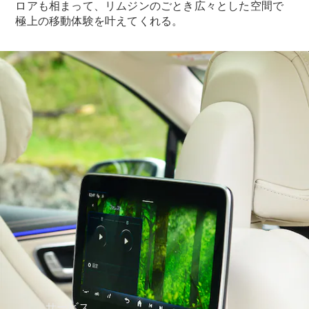
ロアも相まって、リムジンのごとき広々とした空間で
極上の移動体験を叶えてくれる。
Mercedes-
Benz
Accessories
ウォールユ
ニット
Mercedes-
Benz
Collection
カーケア
サービス