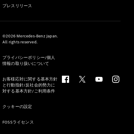
GLS
プレスリリース
G-
電気
Class
G-Class
試乗リクエ
©2026 Mercedes-Benz Japan.
All rights reserved.
スト
オンライン
ショールー
プライバシーポリシー/個人
ム
情報の取り扱いについて
Stationwagon
お客様応対に関する基本方針
と行動指針/反社会的勢力に
対する基本方針/ご利用条件
クッキーの設定
All
Stationwagon
FOSSライセンス
CLA
Shooting
New
電気