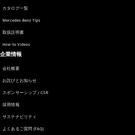
カタログ一覧
Mercedes-Benz Tips
All SUV
EQA
電気
取扱説明書
EQE
電気
SUV
How-to Videos
EQS
電気
企業情報
SUV
Mercedes-
Maybach
電気
会社概要
EQS SUV
GLA
お詫びとお知らせ
GLB
GLC
スポンサーシップ / CSR
GLC Coupé
GLE
採用情報
GLE Coupé
サステナビリティ
GLS
Mercedes-
よくあるご質問 (FAQ)
Maybach