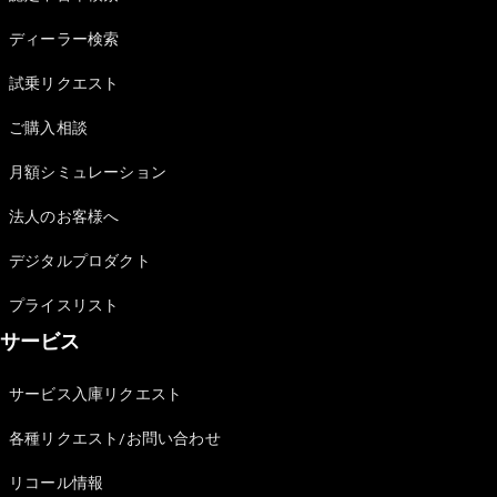
Sedan
E-Class
ディーラー検索
Sedan
S-Class
試乗リクエスト
New
Sedan
S-Class
ご購入相談
Sedan
New
Long
月額シミュレーション
Mercedes-
Maybach
New
法人のお客様へ
S-Class
デジタルプロダクト
試乗リクエ
プライスリスト
スト
サービス
オンライン
ショールー
ム
サービス入庫リクエスト
SUV
各種リクエスト/お問い合わせ
リコール情報