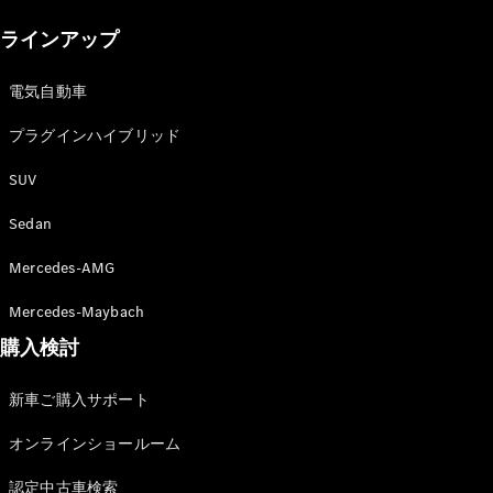
New models
ラインアップ
電気自動車モデル
プラグインハイブリッドモデル
電気自動車
プラグインハイブリッド
Sedan
SUV
Sedan
Mercedes-AMG
All Sedan
Mercedes-Maybach
CLA
購入検討
電気
Sedan
CLA
New
新車ご購入サポート
Sedan
C-Class
オンラインショールーム
Sedan
EQS
電気
認定中古車検索