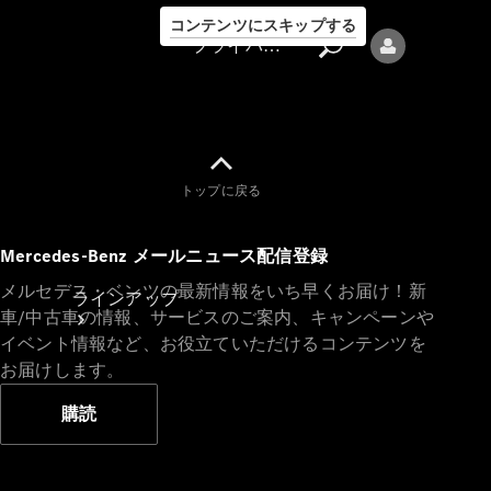
コンテンツにスキップする
プライバシーポリシー
トップに戻る
プライバシ
Mercedes-Benz メールニュース配信登録
ーポリシー
メルセデス・ベンツの最新情報をいち早くお届け！新
ラインアップ
車/中古車の情報、サービスのご案内、キャンペーンや
イベント情報など、お役立ていただけるコンテンツを
お届けします。
購読
Mercedes-Benz