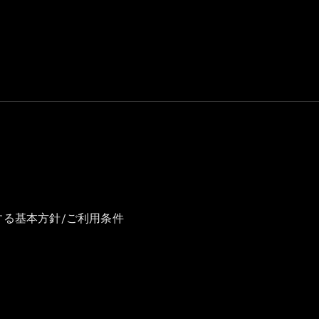
GLS
G-
電気
Class
G-Class
試乗リクエ
スト
オンライン
ショールー
ム
Stationwagon
する基本方針/ご利用条件
All
Stationwagon
CLA
Shooting
New
電気