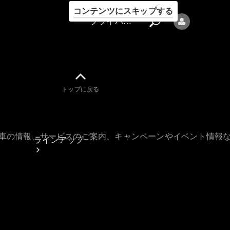
コンテンツにスキップする
プライバシーポリシー
トップに戻る
プライバシ
ーポリシー
古車の情報、サービスのご案内、キャンペーンやイベント情報
ラインアップ
Mercedes-Benz