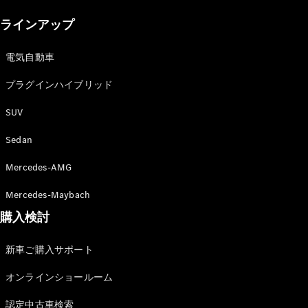
New models
ラインアップ
電気自動車モデル
プラグインハイブリッドモデル
電気自動車
プラグインハイブリッド
Sedan
SUV
Sedan
Mercedes-AMG
All Sedan
Mercedes-Maybach
CLA
購入検討
電気
Sedan
CLA
New
新車ご購入サポート
Sedan
C-Class
オンラインショールーム
Sedan
EQS
電気
認定中古車検索