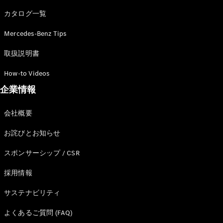
カタログ一覧
Mercedes-Benz Tips
All SUV
EQA
電気
取扱説明書
EQE
電気
SUV
How-to Videos
EQS
電気
企業情報
SUV
Mercedes-
Maybach
電気
会社概要
EQS SUV
GLA
お詫びとお知らせ
GLB
GLC
スポンサーシップ / CSR
GLC Coupé
GLE
採用情報
GLE Coupé
サステナビリティ
GLS
Mercedes-
よくあるご質問 (FAQ)
Maybach