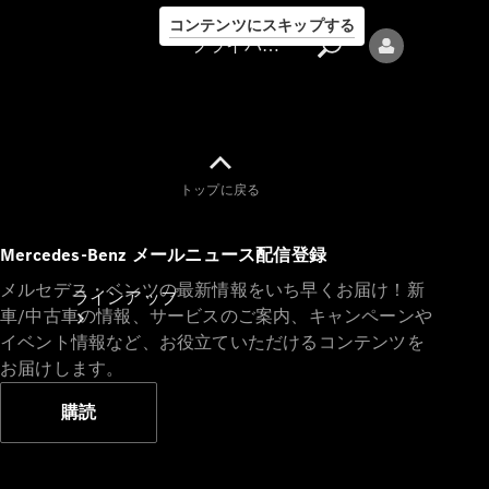
コンテンツにスキップする
プライバシーポリシー
トップに戻る
プライバシ
Mercedes-Benz メールニュース配信登録
ーポリシー
メルセデス・ベンツの最新情報をいち早くお届け！新
ラインアップ
車/中古車の情報、サービスのご案内、キャンペーンや
イベント情報など、お役立ていただけるコンテンツを
お届けします。
購読
Mercedes-Benz