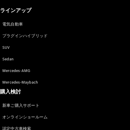
New models
ラインアップ
電気自動車モデル
プラグインハイブリッドモデル
電気自動車
プラグインハイブリッド
Sedan
SUV
Sedan
Mercedes-AMG
All Sedan
Mercedes-Maybach
CLA
購入検討
電気
Sedan
CLA
New
新車ご購入サポート
Sedan
C-Class
オンラインショールーム
Sedan
EQS
電気
認定中古車検索