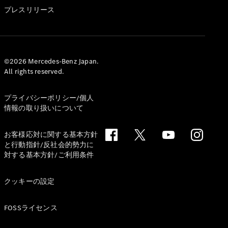
GLS
プレスリリース
G-
電気
Class
G-Class
試乗リクエ
©2026 Mercedes-Benz Japan.
All rights reserved.
スト
オンライン
ショールー
プライバシーポリシー/個人
ム
情報の取り扱いについて
Stationwagon
お客様応対に関する基本方針
と行動指針/反社会的勢力に
対する基本方針/ご利用条件
クッキーの設定
All
Stationwagon
FOSSライセンス
CLA
Shooting
New
電気