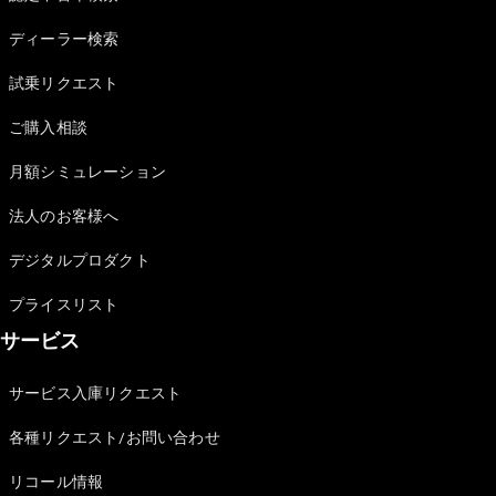
Sedan
E-Class
ディーラー検索
Sedan
S-Class
試乗リクエスト
New
Sedan
S-Class
ご購入相談
Sedan
New
Long
月額シミュレーション
Mercedes-
Maybach
New
法人のお客様へ
S-Class
デジタルプロダクト
試乗リクエ
プライスリスト
スト
サービス
オンライン
ショールー
ム
サービス入庫リクエスト
SUV
各種リクエスト/お問い合わせ
リコール情報