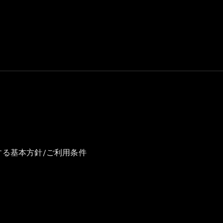
GLS
G-
電気
Class
G-Class
試乗リクエ
スト
オンライン
ショールー
ム
Stationwagon
する基本方針/ご利用条件
All
Stationwagon
CLA
Shooting
New
電気