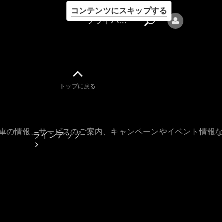
コンテンツにスキップする
プライバシーポリシー
トップに戻る
プライバシ
ーポリシー
古車の情報、サービスのご案内、キャンペーンやイベント情報
ラインアップ
Mercedes-Benz