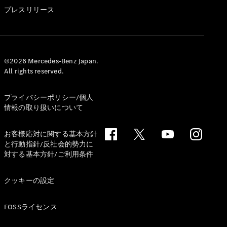
GLS
プレスリリース
G-
電気
Class
G-Class
試乗リクエ
©2026 Mercedes-Benz Japan.
All rights reserved.
スト
オンライン
ショールー
プライバシーポリシー/個人
ム
情報の取り扱いについて
Stationwagon
お客様応対に関する基本方針
と行動指針/反社会的勢力に
対する基本方針/ご利用条件
クッキーの設定
All
Stationwagon
FOSSライセンス
CLA
Shooting
New
電気