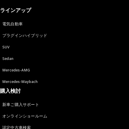
New models
ラインアップ
電気自動車モデル
プラグインハイブリッドモデル
電気自動車
プラグインハイブリッド
Sedan
SUV
Sedan
Mercedes-AMG
All Sedan
Mercedes-Maybach
CLA
購入検討
電気
Sedan
CLA
New
新車ご購入サポート
Sedan
C-Class
オンラインショールーム
Sedan
EQS
電気
認定中古車検索