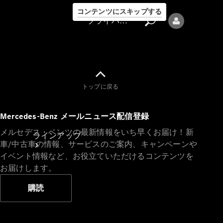
コンテンツにスキップする
プライバシーポリシー
トップに戻る
プライバシ
Mercedes-Benz メールニュース配信登録
ーポリシー
メルセデス・ベンツの最新情報をいち早くお届け！新
ラインアップ
車/中古車の情報、サービスのご案内、キャンペーンや
イベント情報など、お役立ていただけるコンテンツを
お届けします。
購読
Mercedes-Benz