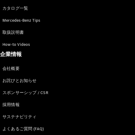
カタログ一覧
Mercedes-Benz Tips
All SUV
EQA
電気
取扱説明書
EQE
電気
SUV
How-to Videos
EQS
電気
企業情報
SUV
Mercedes-
Maybach
電気
会社概要
EQS SUV
GLA
お詫びとお知らせ
GLB
GLC
スポンサーシップ / CSR
GLC Coupé
GLE
採用情報
GLE Coupé
サステナビリティ
GLS
Mercedes-
よくあるご質問 (FAQ)
Maybach