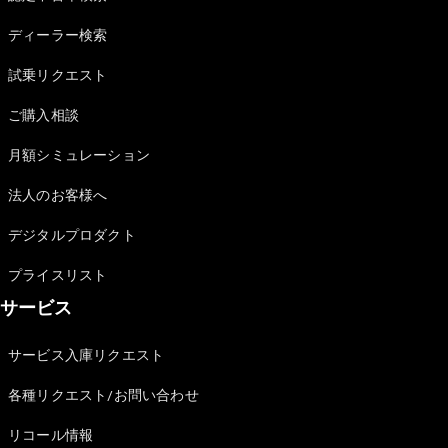
Sedan
E-Class
ディーラー検索
Sedan
S-Class
試乗リクエスト
New
Sedan
S-Class
ご購入相談
Sedan
New
Long
月額シミュレーション
Mercedes-
Maybach
New
法人のお客様へ
S-Class
デジタルプロダクト
試乗リクエ
プライスリスト
スト
サービス
オンライン
ショールー
ム
サービス入庫リクエスト
SUV
各種リクエスト/お問い合わせ
リコール情報