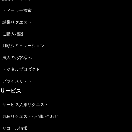
Sedan
E-Class
ディーラー検索
Sedan
S-Class
試乗リクエスト
New
Sedan
S-Class
ご購入相談
Sedan
New
Long
月額シミュレーション
Mercedes-
Maybach
New
法人のお客様へ
S-Class
デジタルプロダクト
試乗リクエ
プライスリスト
スト
サービス
オンライン
ショールー
ム
サービス入庫リクエスト
SUV
各種リクエスト/お問い合わせ
リコール情報