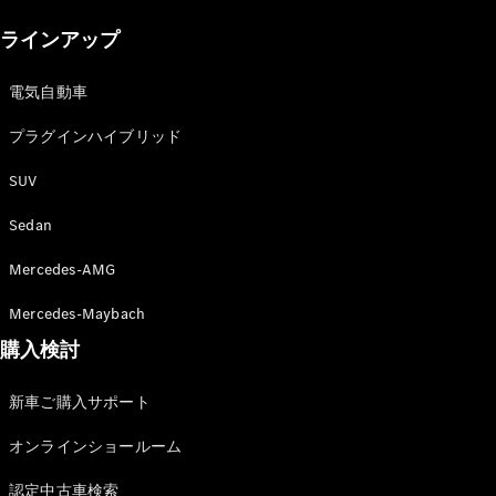
New models
ラインアップ
電気自動車モデル
プラグインハイブリッドモデル
電気自動車
プラグインハイブリッド
Sedan
SUV
Sedan
Mercedes-AMG
All Sedan
Mercedes-Maybach
CLA
購入検討
電気
Sedan
CLA
New
新車ご購入サポート
Sedan
C-Class
オンラインショールーム
Sedan
EQS
電気
認定中古車検索