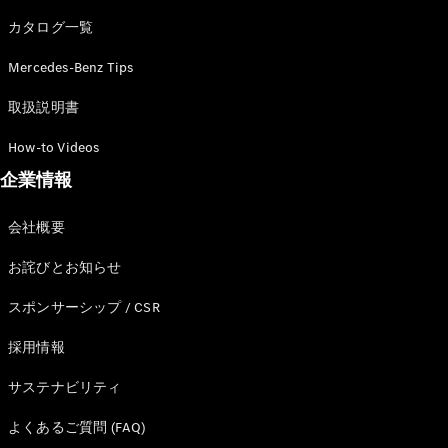
カタログ一覧
Mercedes-Benz Tips
All SUV
EQA
電気
取扱説明書
EQE
電気
SUV
How-to Videos
EQS
電気
企業情報
SUV
Mercedes-
Maybach
電気
会社概要
EQS SUV
GLA
お詫びとお知らせ
GLB
GLC
スポンサーシップ / CSR
GLC Coupé
GLE
採用情報
GLE Coupé
サステナビリティ
GLS
Mercedes-
よくあるご質問 (FAQ)
Maybach