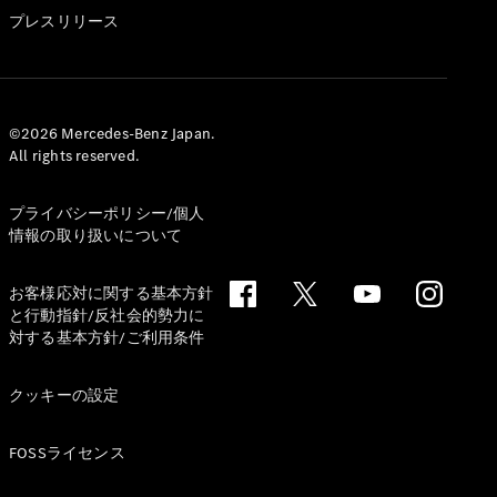
GLS
プレスリリース
G-
電気
Class
G-Class
試乗リクエ
©2026 Mercedes-Benz Japan.
All rights reserved.
スト
オンライン
ショールー
プライバシーポリシー/個人
ム
情報の取り扱いについて
Stationwagon
お客様応対に関する基本方針
と行動指針/反社会的勢力に
対する基本方針/ご利用条件
クッキーの設定
All
Stationwagon
FOSSライセンス
CLA
Shooting
New
電気