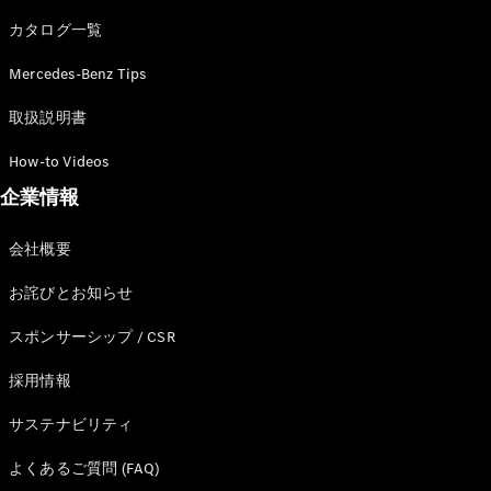
カタログ一覧
Mercedes-Benz Tips
All SUV
EQA
電気
取扱説明書
EQE
電気
SUV
How-to Videos
EQS
電気
企業情報
SUV
Mercedes-
Maybach
電気
会社概要
EQS SUV
GLA
お詫びとお知らせ
GLB
GLC
スポンサーシップ / CSR
GLC Coupé
GLE
採用情報
GLE Coupé
サステナビリティ
GLS
Mercedes-
よくあるご質問 (FAQ)
Maybach