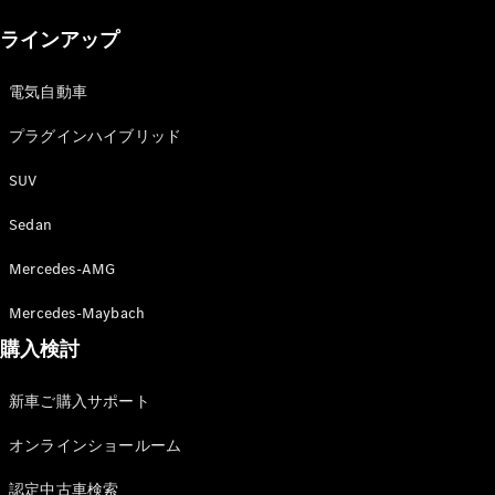
New models
ラインアップ
電気自動車モデル
プラグインハイブリッドモデル
電気自動車
プラグインハイブリッド
Sedan
SUV
Sedan
Mercedes-AMG
All Sedan
Mercedes-Maybach
CLA
購入検討
電気
Sedan
CLA
New
新車ご購入サポート
Sedan
C-Class
オンラインショールーム
Sedan
EQS
電気
認定中古車検索