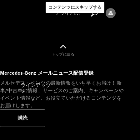
コンテンツにスキップする
プライバシーポリシー
トップに戻る
プライバシ
Mercedes-Benz メールニュース配信登録
ーポリシー
メルセデス・ベンツの最新情報をいち早くお届け！新
ラインアップ
車/中古車の情報、サービスのご案内、キャンペーンや
イベント情報など、お役立ていただけるコンテンツを
お届けします。
購読
Mercedes-Benz