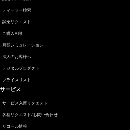
Sedan
E-Class
ディーラー検索
Sedan
S-Class
試乗リクエスト
New
Sedan
S-Class
ご購入相談
Sedan
New
Long
月額シミュレーション
Mercedes-
Maybach
New
法人のお客様へ
S-Class
デジタルプロダクト
試乗リクエ
プライスリスト
スト
サービス
オンライン
ショールー
ム
サービス入庫リクエスト
SUV
各種リクエスト/お問い合わせ
リコール情報