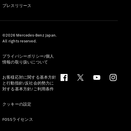
GLS
プレスリリース
G-
電気
Class
G-Class
試乗リクエ
©2026 Mercedes-Benz Japan.
All rights reserved.
スト
オンライン
ショールー
プライバシーポリシー/個人
ム
情報の取り扱いについて
Stationwagon
お客様応対に関する基本方針
と行動指針/反社会的勢力に
対する基本方針/ご利用条件
クッキーの設定
All
Stationwagon
FOSSライセンス
CLA
Shooting
New
電気