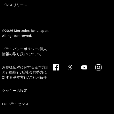
GLS
プレスリリース
G-
電気
Class
G-Class
試乗リクエ
©2026 Mercedes-Benz Japan.
All rights reserved.
スト
オンライン
ショールー
プライバシーポリシー/個人
ム
情報の取り扱いについて
Stationwagon
お客様応対に関する基本方針
と行動指針/反社会的勢力に
対する基本方針/ご利用条件
クッキーの設定
All
Stationwagon
FOSSライセンス
CLA
Shooting
New
電気