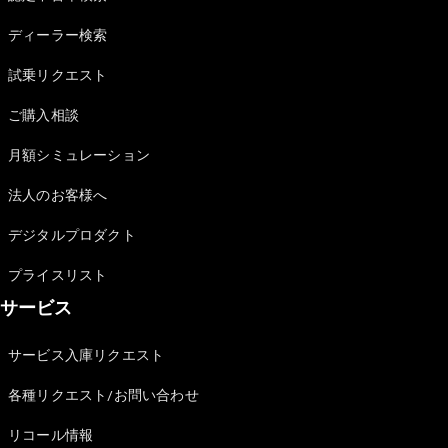
Sedan
E-Class
ディーラー検索
Sedan
S-Class
試乗リクエスト
New
Sedan
S-Class
ご購入相談
Sedan
New
Long
月額シミュレーション
Mercedes-
Maybach
New
法人のお客様へ
S-Class
デジタルプロダクト
試乗リクエ
プライスリスト
スト
サービス
オンライン
ショールー
ム
サービス入庫リクエスト
SUV
各種リクエスト/お問い合わせ
リコール情報