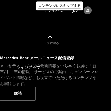
コンテンツにスキップする
プライバシーポリシー
トップに戻る
プライバシ
Mercedes-Benz メールニュース配信登録
ーポリシー
メルセデス・ベンツの最新情報をいち早くお届け！新
ラインアップ
車/中古車の情報、サービスのご案内、キャンペーンや
イベント情報など、お役立ていただけるコンテンツを
お届けします。
購読
Mercedes-Benz