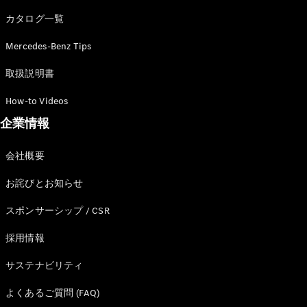
カタログ一覧
Mercedes-Benz Tips
All SUV
EQA
電気
取扱説明書
EQE
電気
SUV
How-to Videos
EQS
電気
企業情報
SUV
Mercedes-
Maybach
電気
会社概要
EQS SUV
GLA
お詫びとお知らせ
GLB
GLC
スポンサーシップ / CSR
GLC Coupé
GLE
採用情報
GLE Coupé
サステナビリティ
GLS
Mercedes-
よくあるご質問 (FAQ)
Maybach