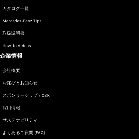
カタログ一覧
Mercedes-Benz Tips
All SUV
EQA
電気
取扱説明書
EQE
電気
SUV
How-to Videos
EQS
電気
企業情報
SUV
Mercedes-
Maybach
電気
会社概要
EQS SUV
GLA
お詫びとお知らせ
GLB
GLC
スポンサーシップ / CSR
GLC Coupé
GLE
採用情報
GLE Coupé
サステナビリティ
GLS
Mercedes-
よくあるご質問 (FAQ)
Maybach