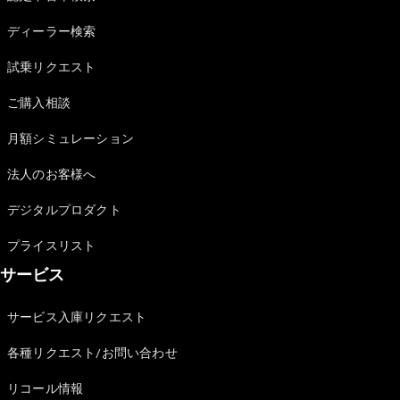
Sedan
E-Class
ディーラー検索
Sedan
S-Class
試乗リクエスト
New
Sedan
S-Class
ご購入相談
Sedan
New
Long
月額シミュレーション
Mercedes-
Maybach
New
法人のお客様へ
S-Class
デジタルプロダクト
試乗リクエ
プライスリスト
スト
サービス
オンライン
ショールー
ム
サービス入庫リクエスト
SUV
各種リクエスト/お問い合わせ
リコール情報