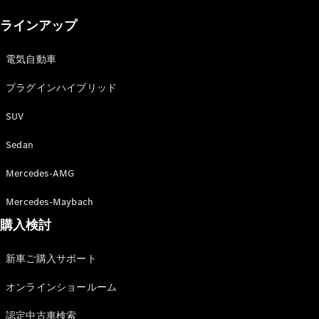
New models
ラインアップ
電気自動車モデル
プラグインハイブリッドモデル
電気自動車
プラグインハイブリッド
Sedan
SUV
Sedan
Mercedes-AMG
All Sedan
Mercedes-Maybach
CLA
購入検討
電気
Sedan
CLA
New
新車ご購入サポート
Sedan
C-Class
オンラインショールーム
Sedan
EQS
電気
認定中古車検索