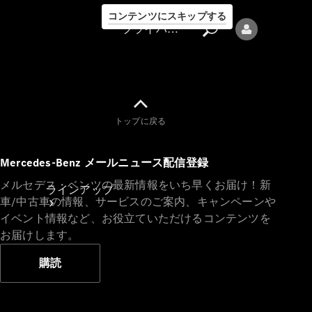
コンテンツにスキップする
プライバシーポリシー
トップに戻る
プライバシ
Mercedes-Benz メールニュース配信登録
ーポリシー
メルセデス・ベンツの最新情報をいち早くお届け！新
ラインアップ
車/中古車の情報、サービスのご案内、キャンペーンや
イベント情報など、お役立ていただけるコンテンツを
お届けします。
購読
Mercedes-Benz