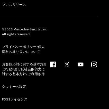
GLS
プレスリリース
G-
電気
Class
G-Class
試乗リクエ
©2026 Mercedes-Benz Japan.
All rights reserved.
スト
オンライン
ショールー
プライバシーポリシー/個人
ム
情報の取り扱いについて
Stationwagon
お客様応対に関する基本方針
と行動指針/反社会的勢力に
対する基本方針/ご利用条件
クッキーの設定
All
Stationwagon
FOSSライセンス
CLA
Shooting
New
電気