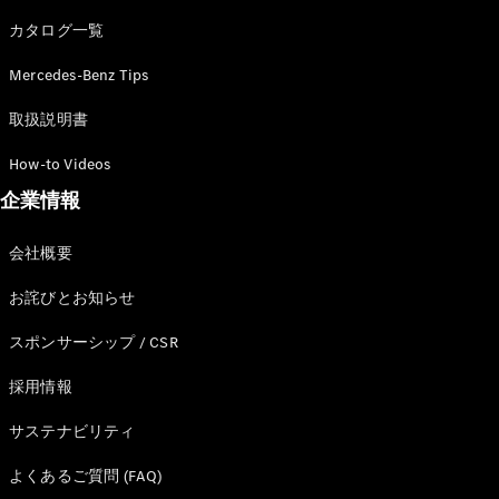
カタログ一覧
Mercedes-Benz Tips
All SUV
EQA
電気
取扱説明書
EQE
電気
SUV
How-to Videos
EQS
電気
企業情報
SUV
Mercedes-
Maybach
電気
会社概要
EQS SUV
GLA
お詫びとお知らせ
GLB
GLC
スポンサーシップ / CSR
GLC Coupé
GLE
採用情報
GLE Coupé
サステナビリティ
GLS
Mercedes-
よくあるご質問 (FAQ)
Maybach