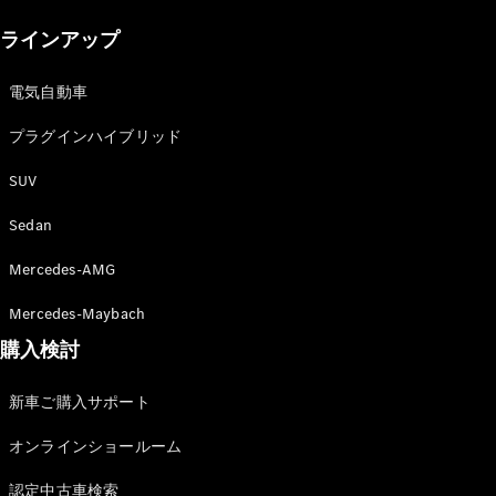
New models
ラインアップ
電気自動車モデル
プラグインハイブリッドモデル
電気自動車
プラグインハイブリッド
Sedan
SUV
Sedan
Mercedes-AMG
All Sedan
Mercedes-Maybach
CLA
購入検討
電気
Sedan
CLA
New
新車ご購入サポート
Sedan
C-Class
オンラインショールーム
Sedan
EQS
電気
認定中古車検索