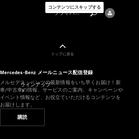
コンテンツにスキップする
プライバシーポリシー
トップに戻る
プライバシ
Mercedes-Benz メールニュース配信登録
ーポリシー
メルセデス・ベンツの最新情報をいち早くお届け！新
ラインアップ
車/中古車の情報、サービスのご案内、キャンペーンや
イベント情報など、お役立ていただけるコンテンツを
お届けします。
購読
Mercedes-Benz