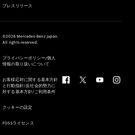
GLS
プレスリリース
G-
電気
Class
G-Class
試乗リクエ
©2026 Mercedes-Benz Japan.
All rights reserved.
スト
オンライン
ショールー
プライバシーポリシー/個人
ム
情報の取り扱いについて
Stationwagon
お客様応対に関する基本方針
と行動指針/反社会的勢力に
対する基本方針/ご利用条件
クッキーの設定
All
Stationwagon
FOSSライセンス
CLA
Shooting
New
電気