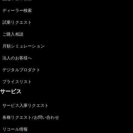
Sedan
E-Class
ディーラー検索
Sedan
S-Class
試乗リクエスト
New
Sedan
S-Class
ご購入相談
Sedan
New
Long
月額シミュレーション
Mercedes-
Maybach
New
法人のお客様へ
S-Class
デジタルプロダクト
試乗リクエ
プライスリスト
スト
サービス
オンライン
ショールー
ム
サービス入庫リクエスト
SUV
各種リクエスト/お問い合わせ
リコール情報